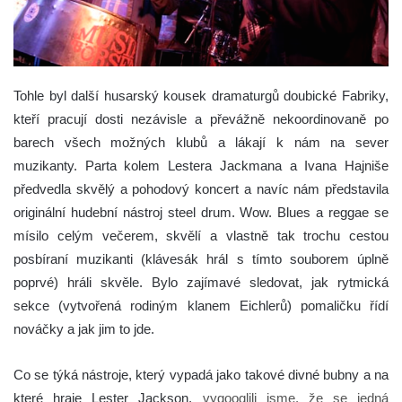
Tohle byl další husarský kousek dramaturgů doubické Fabriky,
kteří pracují dosti nezávisle a převážně nekoordinovaně po
barech všech možných klubů a lákají k nám na sever
muzikanty. Parta kolem Lestera Jackmana a Ivana Hajniše
předvedla skvělý a pohodový koncert a navíc nám představila
originální hudební nástroj steel drum. Wow.
Blues a reggae se
mísilo celým večerem, skvělí a vlastně tak trochu cestou
posbíraní muzikanti (klávesák hrál s tímto souborem úplně
poprvé) hráli skvěle. Bylo zajímavé sledovat, jak rytmická
sekce (vytvořená rodiným klanem Eichlerů) pomaličku řídí
nováčky a jak jim to jde.
Co se týká nástroje, který vypadá jako takové divné bubny a na
které hraje Lester Jackson,
vygooglili jsme, že se jedná