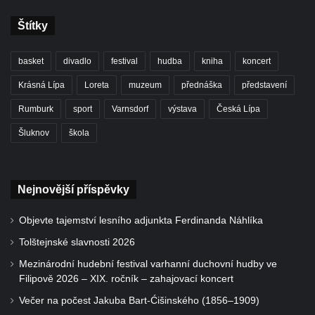
Štítky
basket
divadlo
festival
hudba
kniha
koncert
Krásná Lípa
Loreta
muzeum
přednáška
představení
Rumburk
sport
Varnsdorf
výstava
Česká Lípa
Šluknov
škola
Nejnovější příspěvky
Objevte tajemství lesního adjunkta Ferdinanda Náhlíka
Tolštejnské slavnosti 2026
Mezinárodní hudební festival varhanní duchovní hudby ve
Filipově 2026 – XIX. ročník – zahajovací koncert
Večer na počest Jakuba Bart-Ćišinského (1856–1909)