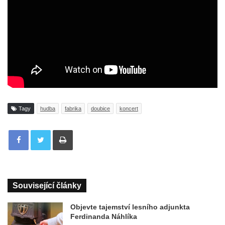
Tagy
hudba
fabrika
doubice
koncert
Tisknout
Související články
Objevte tajemství lesního adjunkta
Ferdinanda Náhlíka