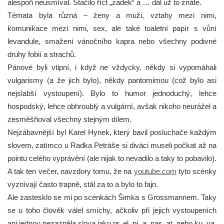
alespoň neusmíval. Stačilo říct „zadek“ a … dál už to znáte.
Témata byla různá – ženy a muži, vztahy mezi nimi,
komunikace mezi nimi, sex, ale také toaletní papír s vůní
levandule, smažení vánočního kapra nebo všechny podivné
druhy fobií a strachů.
Pánové byli vtipní, i když ne vždycky, někdy si vypomáhali
vulgarismy (a že jich bylo), někdy pantomimou (což bylo asi
nejslabší vystoupení). Bylo to humor jednoduchý, lehce
hospodský, lehce obhroublý a vulgární, avšak nikoho neurážel a
zesměšňoval všechny stejným dílem.
Nejzábavnější byl Karel Hynek, který bavil posluchače každým
slovem, zatímco u Radka Petráše si diváci museli počkat až na
pointu celého vyprávění (ale nijak to nevadilo a taky to pobavilo).
A tak ten večer, navzdory tomu, že na
youtube.com
tyto scénky
vyznívají často trapně, stál za to a bylo to fajn.
Ale zastesklo se mi po scénkách Šimka s Grossmannem. Taky
se u toho člověk válel smíchy, ačkoliv při jejich vystoupeních
ani jednou nezazněla slova jako pr..el, pí..a, nas..at, nebo ku..va.