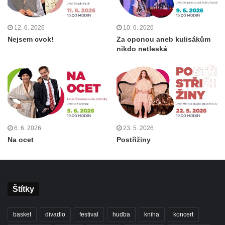
12. 6. 2026
10. 6. 2026
Nejsem cvok!
Za oponou aneb kulisákům
nikdo netleská
6. 6. 2026
23. 5. 2026
Na ocet
Postřižiny
Štítky
basket
divadlo
festival
hudba
kniha
koncert