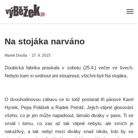
Na stojáka narváno
Marek Douša
27. 4. 2015
Doubická fabrika praskala v sobotu (25.4.) večer ve švech.
Nebylo kam si sednout ani stoupnout, všichni byli Na stojáka.
O dvouhodinovou zábavu se tu totiž postarali tři pánové Karel
Hynek, Pepa Polášek a Radek Petráš. Jejich vtipné glosování
všeho, co je jen může napadnout, lámalo diváky v pase. Ti se
smáli i tomu, co zas až tak vtipné nebylo, ale smích je
nakažlivý, a tak nebyl mezi diváky snad nikdo, kdo by se