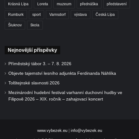
Krásná Lípa
Loreta
muzeum
přednáška
představení
Rumburk
sport
Varnsdorf
výstava
Česká Lípa
Šluknov
škola
Nejnovější příspěvky
Příměstský tábor 3. – 7. 8. 2026
Objevte tajemství lesního adjunkta Ferdinanda Náhlíka
Tolštejnské slavnosti 2026
Mezinárodní hudební festival varhanní duchovní hudby ve
Filipově 2026 – XIX. ročník – zahajovací koncert
www.vybezek.eu
|
info@vybezek.eu