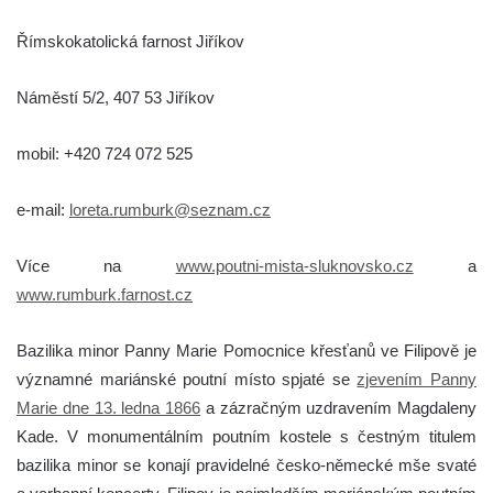
Římskokatolická farnost Jiříkov
Náměstí 5/2, 407 53 Jiříkov
mobil: +420 724 072 525
e-mail:
loreta.rumburk@seznam.cz
Více na
www.poutni-mista-sluknovsko.cz
a
www.rumburk.farnost.cz
Bazilika minor Panny Marie Pomocnice křesťanů ve Filipově je
významné mariánské poutní místo spjaté se
zjevením Panny
Marie dne 13. ledna 1866
a zázračným uzdravením Magdaleny
Kade. V monumentálním poutním kostele s čestným titulem
bazilika minor se konají pravidelné česko-německé mše svaté