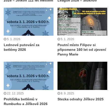
2026 – Jiříkov 112 let městem
League 2026 – Šluknov
5. 1. 2026
5. 1. 2026
Lednové putování za
Poutní místo Filipov si
betlémy 2026
připomene 160 let od zjevení
Panny Marie
22. 12. 2025
8. 9. 2025
Prohlídka betlémů v
Stezka odvahy Jiříkov 2025
Rumburku a Jiříkově 2026