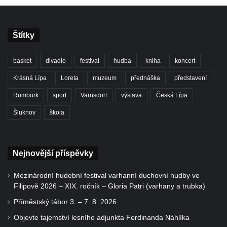
Štítky
basket
divadlo
festival
hudba
kniha
koncert
Krásná Lípa
Loreta
muzeum
přednáška
představení
Rumburk
sport
Varnsdorf
výstava
Česká Lípa
Šluknov
škola
Nejnovější příspěvky
Mezinárodní hudební festival varhanní duchovní hudby ve
Filipově 2026 – XIX. ročník – Gloria Patri (varhany a trubka)
Příměstský tábor 3. – 7. 8. 2026
Objevte tajemství lesního adjunkta Ferdinanda Náhlíka