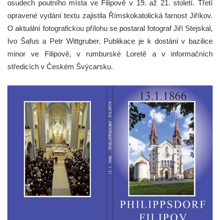
osudech poutního místa ve Filipově v 19. až 21. století. Třetí
opravené vydání textu zajistila Římskokatolická farnost Jiříkov.
O aktuální fotografickou přílohu se postaral fotograf Jiří Stejskal,
Ivo Šafus a Petr Wittgruber. Publikace je k dostání v bazilice
minor ve Filipově, v rumburské Loretě a v informačních
středicích v Českém Švýcarsku.