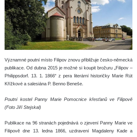
Významné poutní místo Filipov znovu přibližuje česko-německá
publikace. Od dubna 2015 je možné si koupit brožuru „Filipov –
Philippsdorf. 13. 1. 1866“ z pera literární historičky Marie Rút
Křížkové a salesiána P. Benno Beneše.
Poutní kostel Panny Marie Pomocnice křesťanů ve Filipově
(Foto Jiří Stejskal)
Publikace na 96 stranách pojednává o zjevení Panny Marie ve
Filipově dne 13. ledna 1866, uzdravení Magdaleny Kade a