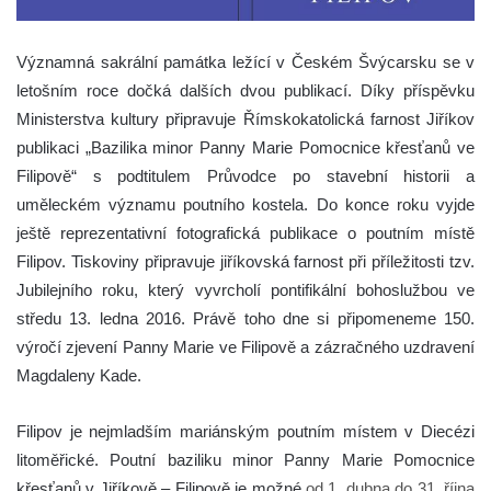
Významná sakrální památka ležící v Českém Švýcarsku se v
letošním roce dočká dalších dvou publikací. Díky příspěvku
Ministerstva kultury připravuje Římskokatolická farnost Jiříkov
publikaci „Bazilika minor Panny Marie Pomocnice křesťanů ve
Filipově“ s podtitulem Průvodce po stavební historii a
uměleckém významu poutního kostela. Do konce roku vyjde
ještě reprezentativní fotografická publikace o poutním místě
Filipov. Tiskoviny připravuje jiříkovská farnost při příležitosti tzv.
Jubilejního roku, který vyvrcholí pontifikální bohoslužbou ve
středu 13. ledna 2016. Právě toho dne si připomeneme 150.
výročí zjevení Panny Marie ve Filipově a zázračného uzdravení
Magdaleny Kade.
Filipov je nejmladším mariánským poutním místem v Diecézi
litoměřické. Poutní baziliku minor Panny Marie Pomocnice
křesťanů v Jiříkově – Filipově je možné
od 1. dubna do 31. října