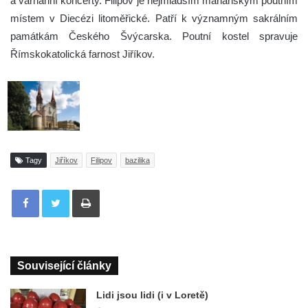
a varhanní koncerty. Filipov je nejmladším mariánským poutním
místem v Diecézi litoměřické. Patří k významným sakrálním
památkám Českého Švýcarska. Poutní kostel spravuje
Římskokatolická farnost Jiříkov.
Tagy
Jiříkov
Filipov
bazilika
Tisknout
Související články
Lidi jsou lidi (i v Loretě)