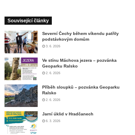
Související články
Severní Čechy během víkendu patřily
podstávkovým domům
3. 6. 2026
Ve stínu Máchova jezera – pozvánka
Geoparku Ralsko
2. 6. 2026
Příběh sloupků – pozvánka Geoparku
Ralsko
2. 6. 2026
Jarní úklid v Hradčanech
6. 3. 2026