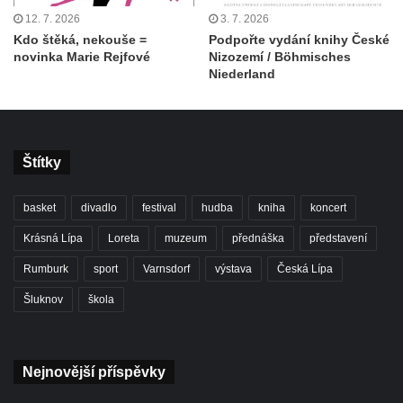
12. 7. 2026
3. 7. 2026
Kdo štěká, nekouše =
Podpořte vydání knihy České
novinka Marie Rejfové
Nizozemí / Böhmisches
Niederland
Štítky
basket
divadlo
festival
hudba
kniha
koncert
Krásná Lípa
Loreta
muzeum
přednáška
představení
Rumburk
sport
Varnsdorf
výstava
Česká Lípa
Šluknov
škola
Nejnovější příspěvky