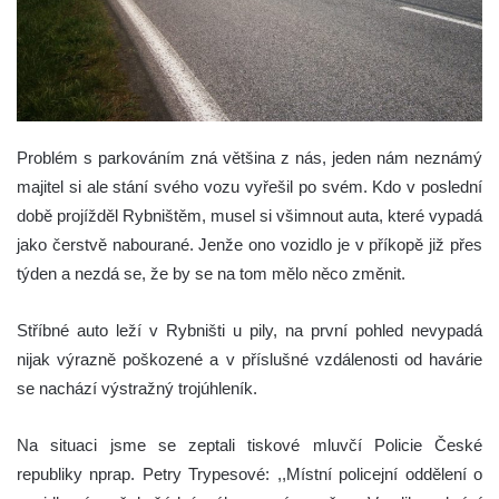
Problém s parkováním zná většina z nás, jeden nám neznámý
majitel si ale stání svého vozu vyřešil po svém. Kdo v poslední
době projížděl Rybništěm, musel si všimnout auta, které vypadá
jako čerstvě nabourané. Jenže ono vozidlo je v příkopě již přes
týden a nezdá se, že by se na tom mělo něco změnit.
Stříbné auto leží v Rybništi u pily, na první pohled nevypadá
nijak výrazně poškozené a v příslušné vzdálenosti od havárie
se nachází výstražný trojúhleník.
Na situaci jsme se zeptali tiskové mluvčí Policie České
republiky nprap. Petry Trypesové: ,,Místní policejní oddělení o