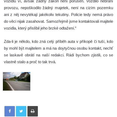
vozidlu ví, avšak žádný zákon není porušen. Vozdilo nebrání
provozu, nepoškodilo žádný majetek, není na cizím pozemku
ani z něj nevytékají jakékoliv tekutiny. Policie tedy nemá právo
do věci nijak zasahovat. Samozřejmě jsme kontaktovali majitele
vozidla, který přislíbil jeho brzké odtažení.“
Zda-li je někdo, kdo zná celý příběh auta v příkopě či tuší, kdo
by mohl být majitelem a má na doytyčnou osobu kontakt, nechť
se laskavě obrátí na naší redakci. Rádi bychom zjistili, co se
vlastně stalo a proč to tak trvá.
Tisknout