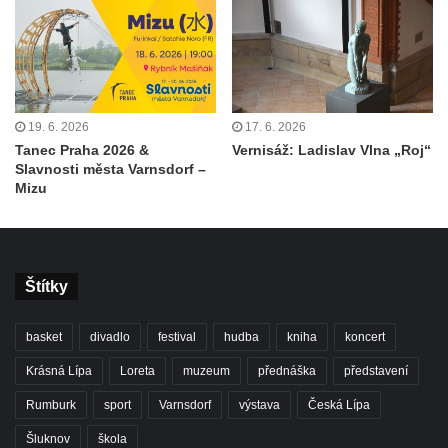
19. 6. 2026
17. 6. 2026
Tanec Praha 2026 &
Vernisáž: Ladislav Vlna „Roj“
Slavnosti města Varnsdorf –
Mizu
Štítky
basket
divadlo
festival
hudba
kniha
koncert
Krásná Lípa
Loreta
muzeum
přednáška
představení
Rumburk
sport
Varnsdorf
výstava
Česká Lípa
Šluknov
škola