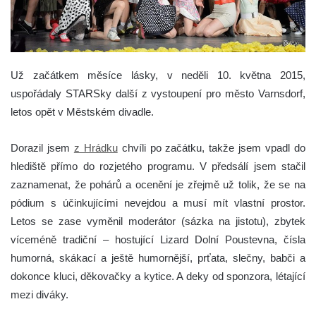
Už začátkem měsíce lásky, v neděli 10. května 2015,
uspořádaly STARSky další z vystoupení pro město Varnsdorf,
letos opět v Městském divadle.
Dorazil jsem
z Hrádku
chvíli po začátku, takže jsem vpadl do
hlediště přímo do rozjetého programu. V předsálí jsem stačil
zaznamenat, že pohárů a ocenění je zřejmě už tolik, že se na
pódium s účinkujícími nevejdou a musí mít vlastní prostor.
Letos se zase vyměnil moderátor (sázka na jistotu), zbytek
víceméně tradiční – hostující Lizard Dolní Poustevna, čísla
humorná, skákací a ještě humornější, prťata, slečny, babči a
dokonce kluci, děkovačky a kytice. A deky od sponzora, létající
mezi diváky.