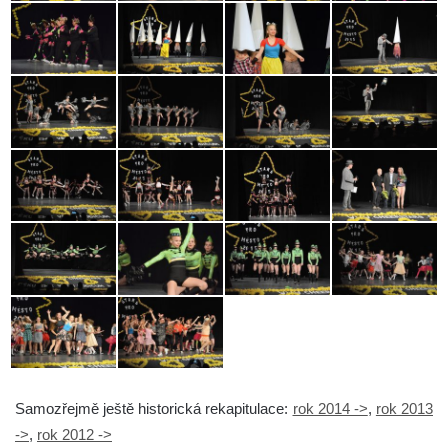
Samozřejmě ještě historická rekapitulace:
rok 2014 ->
,
rok 2013
->
,
rok 2012 ->