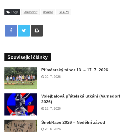
Tagy
Varnsdorf
divadlo
STARS
Tisknout
Související články
Příměstský tábor 13. – 17. 7. 2026
20. 7. 2026
Volejbalová přátelská utkání (Varnsdorf
2026)
18. 7. 2026
ŠnekRace 2026 – Nedělní závod
28. 6. 2026