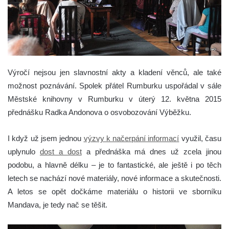
Výročí nejsou jen slavnostní akty a kladení věnců, ale také
možnost poznávání. Spolek přátel Rumburku uspořádal v sále
Městské knihovny v Rumburku v úterý 12. května 2015
přednášku Radka Andonova o osvobozování Výběžku.
I když už jsem jednou
výzvy k načerpání informací
využil, času
uplynulo
dost a dost
a přednáška má dnes už zcela jinou
podobu, a hlavně délku – je to fantastické, ale ještě i po těch
letech se nachází nové materiály, nové informace a skutečnosti.
A letos se opět dočkáme materiálu o historii ve sborníku
Mandava, je tedy nač se těšit.