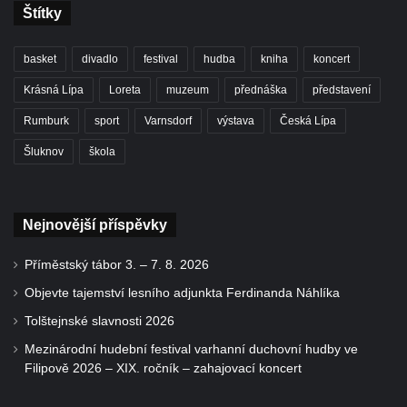
Štítky
basket
divadlo
festival
hudba
kniha
koncert
Krásná Lípa
Loreta
muzeum
přednáška
představení
Rumburk
sport
Varnsdorf
výstava
Česká Lípa
Šluknov
škola
Nejnovější příspěvky
Příměstský tábor 3. – 7. 8. 2026
Objevte tajemství lesního adjunkta Ferdinanda Náhlíka
Tolštejnské slavnosti 2026
Mezinárodní hudební festival varhanní duchovní hudby ve
Filipově 2026 – XIX. ročník – zahajovací koncert