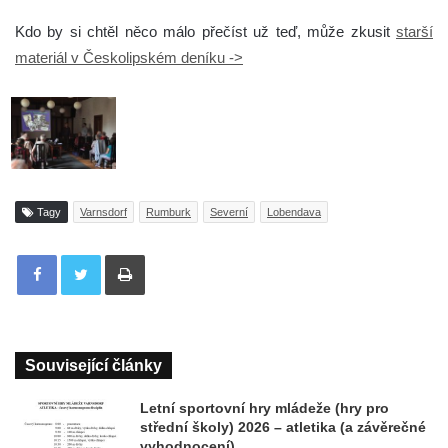
Kdo by si chtěl něco málo přečíst už teď, může zkusit
starší
materiál v Českolipském deníku ->
Tagy
Varnsdorf
Rumburk
Severní
Lobendava
Tisknout
Související články
Letní sportovní hry mládeže (hry pro
střední školy) 2026 – atletika (a závěrečné
vyhodnocení)