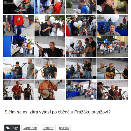
S čím se asi zítra vytasí po obědě u Pražáku oranžoví?
Tagy
Varnsdorf
koncert
politika