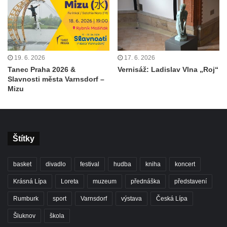
19. 6. 2026
17. 6. 2026
Tanec Praha 2026 &
Vernisáž: Ladislav Vlna „Roj“
Slavnosti města Varnsdorf –
Mizu
Štítky
basket
divadlo
festival
hudba
kniha
koncert
Krásná Lípa
Loreta
muzeum
přednáška
představení
Rumburk
sport
Varnsdorf
výstava
Česká Lípa
Šluknov
škola