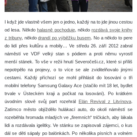
I když jde vlastně všem jen o jedno, každý na to jde jinou cestou
od lesa. Někdo
halasně pochoduje
, někdo
rozdává svoje knihy
z tribuny
, někdo
drandí po výběžku busem
. No a někdo to pere
do lidí přes kultůru a mobily…
Ve středu 26. září 2012 zabral
náměstí ve VDF velký stan s pódiem a proti němu vyrostl
menší stánek. To vše v režii hnutí Severočeši.cz, které si příliš
nepotrpělo na projevy, o to více se ale zviditelňovalo jinými
cestami. Každý příchozí se mohl přihlásit do losování o tři
mobilní telefony Samsung Galaxy Ace (stačilo mít 18 let, bydlet
trvale v Ústeckém kraji a počkat na losování). Po krátkém
úvodním slově svůj part rozehrál
Elán Revival z Litvínova
.
Zatímco město objíždělo hulákací auto, do okolí náměstí se
rozeběhla hromada mladých ve „firemních“ tričkách, aby lákala
lidi a rozdávala igelitky. Ve stánku se zapisovali zájemci, o kus
dál se děti sápaly po balónkách. Po několika písních a volném