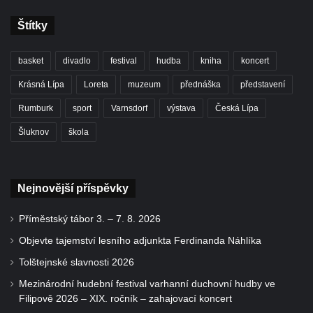
Štítky
basket
divadlo
festival
hudba
kniha
koncert
Krásná Lípa
Loreta
muzeum
přednáška
představení
Rumburk
sport
Varnsdorf
výstava
Česká Lípa
Šluknov
škola
Nejnovější příspěvky
Příměstský tábor 3. – 7. 8. 2026
Objevte tajemství lesního adjunkta Ferdinanda Náhlíka
Tolštejnské slavnosti 2026
Mezinárodní hudební festival varhanní duchovní hudby ve
Filipově 2026 – XIX. ročník – zahajovací koncert