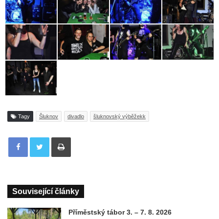
Tagy
Šluknov
divadlo
šluknovský výběžekk
Tisknout
Související články
Příměstský tábor 3. – 7. 8. 2026