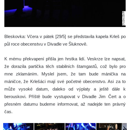
Bleskovka: Včera v pátek [29/5] se představila kapela Krleš po
půl roce obecenstvu v Divadle ve Šluknově.
K mému překvapení přišla jen hrstka lidí. Veskrze lze napsat,
že dorazila partička těch stabilních štamgastů, což bylo pro
mne zklamáním. Myslel jsem, že tam bude mánička na
máničce, že Krlešáci mají své početné obecenstvo. Asi za to
může vysoké datum, daleko od výplaty a ještě dále k
berouskovi. Příště bude vystupovat v Divadle Jim Čert a o
přesném datumu budeme informovat, až nadejde ten právný
čas.