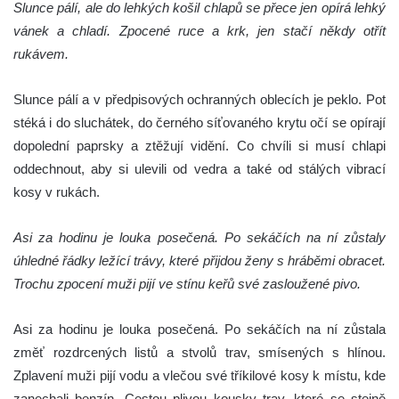
Slunce pálí, ale do lehkých košil chlapů se přece jen opírá lehký
vánek a chladí. Zpocené ruce a krk, jen stačí někdy otřít
rukávem.
Slunce pálí a v předpisových ochranných oblecích je peklo. Pot
stéká i do sluchátek, do černého síťovaného krytu očí se opírají
dopolední paprsky a ztěžují vidění. Co chvíli si musí chlapi
oddechnout, aby si ulevili od vedra a také od stálých vibrací
kosy v rukách.
Asi za hodinu je louka posečená. Po sekáčích na ní zůstaly
úhledné řádky ležící trávy, které přijdou ženy s hráběmi obracet.
Trochu zpocení muži pijí ve stínu keřů své zasloužené pivo.
Asi za hodinu je louka posečená. Po sekáčích na ní zůstala
změť rozdrcených listů a stvolů trav, smísených s hlínou.
Zplavení muži pijí vodu a vlečou své tříkilové kosy k místu, kde
zanechali benzín. Cestou plivou kousky trav, které se stejně