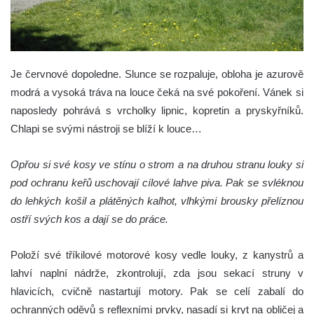
Je červnové dopoledne. Slunce se rozpaluje, obloha je azurově
modrá a vysoká tráva na louce čeká na své pokoření. Vánek si
naposledy pohrává s vrcholky lipnic, kopretin a pryskyřníků.
Chlapi se svými nástroji se blíží k louce…
Opřou si své kosy ve stínu o strom a na druhou stranu louky si
pod ochranu keřů uschovají cílové lahve piva. Pak se svléknou
do lehkých košil a plátěných kalhot, vlhkými brousky přelíznou
ostří svých kos a dají se do práce.
Položí své tříkilové motorové kosy vedle louky, z kanystrů a
lahví naplní nádrže, zkontrolují, zda jsou sekací struny v
hlavicích, cvičně nastartují motory. Pak se celí zabalí do
ochranných oděvů s reflexními prvky, nasadí si kryt na obličej a