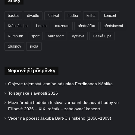
Štítky
basket
divadlo
festival
hudba
kniha
koncert
Krásná Lípa
Loreta
muzeum
přednáška
představení
Rumburk
sport
Varnsdorf
výstava
Česká Lípa
Šluknov
škola
Nejnovější příspěvky
Objevte tajemství lesního adjunkta Ferdinanda Náhlíka
Tolštejnské slavnosti 2026
Mezinárodní hudební festival varhanní duchovní hudby ve
Filipově 2026 – XIX. ročník – zahajovací koncert
Večer na počest Jakuba Bart-Ćišinského (1856–1909)