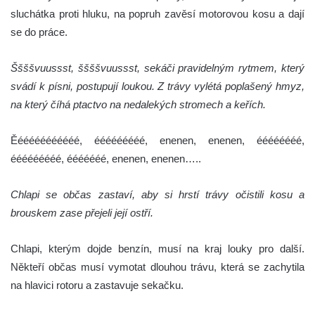
sluchátka proti hluku, na popruh zavěsí motorovou kosu a dají
se do práce.
Ššššvuussst, ššššvuussst, sekáči pravidelným rytmem, který
svádí k písni, postupují loukou. Z trávy vylétá poplašený hmyz,
na který číhá ptactvo na nedalekých stromech a keřích.
Ěééééééééééé, ééééééééé, enenen, enenen, éééééééé,
ééééééééé, ééééééé, enenen, enenen…..
Chlapi se občas zastaví, aby si hrstí trávy očistili kosu a
brouskem zase přejeli její ostří.
Chlapi, kterým dojde benzín, musí na kraj louky pro další.
Někteří občas musí vymotat dlouhou trávu, která se zachytila
na hlavici rotoru a zastavuje sekačku.