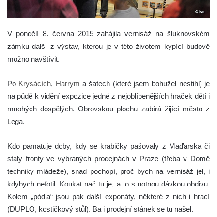
V pondělí 8. června 2015 zahájila vernisáž na šluknovském
zámku další z výstav, kterou je v této životem kypící budově
možno navštívit.
Po
Krysácích
,
Harrym
a šatech (které jsem bohužel nestihl) je
na půdě k vidění expozice jedné z nejoblíbenějších hraček dětí i
mnohých dospělých. Obrovskou plochu zabírá žijící město z
Lega.
Kdo pamatuje doby, kdy se krabičky pašovaly z Maďarska či
stály fronty ve vybraných prodejnách v Praze (třeba v Domě
techniky mládeže), snad pochopí, proč bych na vernisáž jel, i
kdybych nefotil. Koukat nač tu je, a to s notnou dávkou obdivu.
Kolem „pódia“ jsou pak další exponáty, některé z nich i hrací
(DUPLO, kostičkový stůl). Ba i prodejní stánek se tu našel.