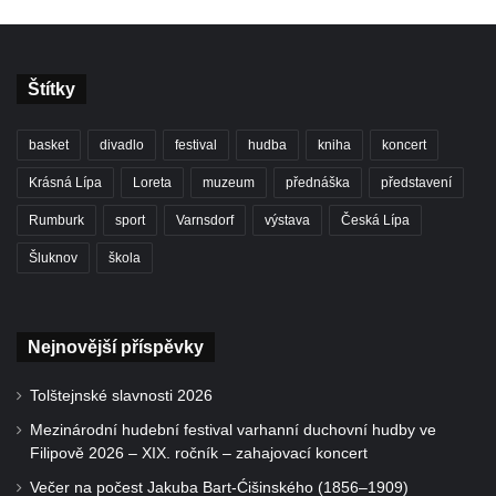
Štítky
basket
divadlo
festival
hudba
kniha
koncert
Krásná Lípa
Loreta
muzeum
přednáška
představení
Rumburk
sport
Varnsdorf
výstava
Česká Lípa
Šluknov
škola
Nejnovější příspěvky
Tolštejnské slavnosti 2026
Mezinárodní hudební festival varhanní duchovní hudby ve
Filipově 2026 – XIX. ročník – zahajovací koncert
Večer na počest Jakuba Bart-Ćišinského (1856–1909)