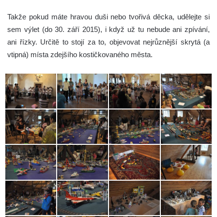
Takže pokud máte hravou duši nebo tvořivá děcka, udělejte si
sem výlet (do 30. září 2015), i když už tu nebude ani zpívání,
ani řízky. Určitě to stojí za to, objevovat nejrůznější skrytá (a
vtipná) místa zdejšího kostičkovaného města.