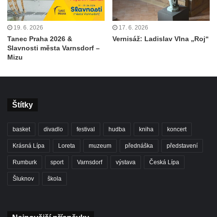
19. 6. 2026
17. 6. 2026
Tanec Praha 2026 &
Vernisáž: Ladislav Vlna „Roj“
Slavnosti města Varnsdorf –
Mizu
Štítky
basket
divadlo
festival
hudba
kniha
koncert
Krásná Lípa
Loreta
muzeum
přednáška
představení
Rumburk
sport
Varnsdorf
výstava
Česká Lípa
Šluknov
škola