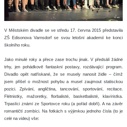
V Městském divadle se ve středu 17. června 2015 představila
ZŠ Edisonova Varnsdorf se svou letošní akademií ke konci
školního roku.
Jako minulé roky a přece zase trochu jinak. V předsálí žádné
trhy, jen pohádkově fantaskní postavy, rozdávající program.
Divadlo opět natřískané, že se musely nanosit židle – čímž
jsem přišel o možnost pohybu a musel zaujmout statisckou
pozici. Zpívání, angličtina, tancování, sportování, recitace.
Flétnistky, mažoretky, florbalisté, basketbalisté, klavíristka.
Trpaslíci známí ze Sportovce roku (a pořád dobří). A na závěr
romantičtí zombíci. Na fotkách s výjimkou jednoho čísla (to je
celé na videu) vše: