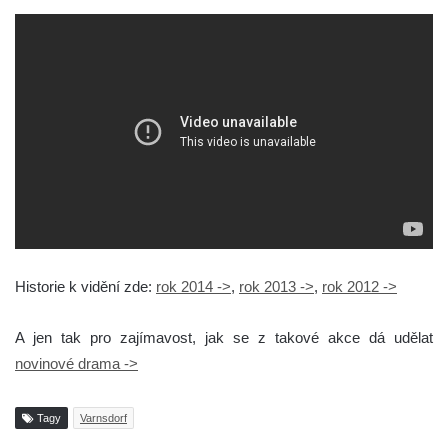
Historie k vidění zde:
rok 2014 ->
,
rok 2013 ->
,
rok 2012 ->
A jen tak pro zajímavost, jak se z takové akce dá udělat
novinové drama ->
Tagy
Varnsdorf