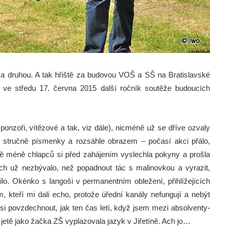
za druhou. A tak hřiště za budovou VOŠ a SŠ na Bratislavské
ilo ve středu 17. června 2015 další ročník soutěže budoucích
ponzoři, vítězové a tak, viz dále), nicméně už se dříve ozvaly
m stručně písmenky a rozsáhle obrazem – počasí akci přálo,
ně méně chlapců si před zahájením vyslechla pokyny a prošla
ch už nezbývalo, než popadnout tác s malinovkou a vyrazit,
ilo. Okénko s langoši v permanentním obležení, přihlížejících
kteří mi dali echo, protože úřední kanály nefungují a nebýt
y si povzdechnout, jak ten čas letí, když jsem mezi absolventy-
 jetě jako žačka ZŠ vyplazovala jazyk v Jiřetíně. Ach jo…