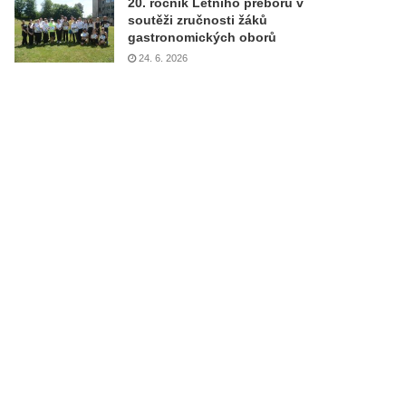
20. ročník Letního přeboru v
soutěži zručnosti žáků
gastronomických oborů
24. 6. 2026