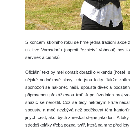
S koncem školního roku se hrne jedna tradiční akce 
ulici ve Varnsdorfu (naproti řeznictví Vohnout) host
servírek a číšníků.
Oficiální text
by měl dorazit
dorazil o víkendu (hosté, s
nějaké nedočkavé hlasy, kde jsou fotky. Takže zatí
sponozoři se nakonec našli, spousta dívek a podstat
připravenou překážkovou trať. A po úvodních projeve
snažíc se nerozlít. Což se tedy některým krutě nedař
spousty, a mně nezbývá než poděkovat těm kantorům, 
jiných cest, akci bych zmeškal stejně jako loni. A tak
středoškoláky třeba poznal tvář, která na mne před lety