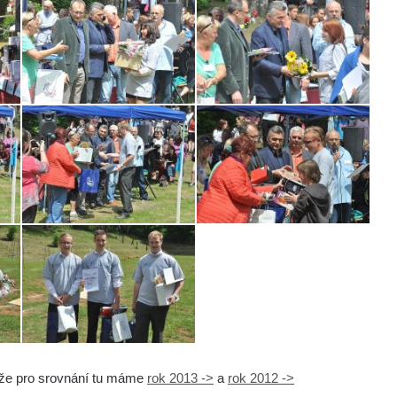
akže pro srovnání tu máme
rok 2013 ->
a
rok 2012 ->