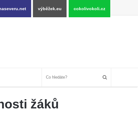
naseveru.net
výběžek.eu
cokolivokoli.cz
nosti žáků