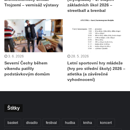
Trojzemí – vernisáž výstavy
základních škol 2026 –
streetball a brenbal
3. 6. 2026
28. 5. 2026
Severní Čechy během
Letní sportovní hry mládeže
víkendu patřily
(hry pro střední školy) 2026 –
podstávkovým domům
atletika (a závěrečné
vyhodnocení)
Štítky
basket
divadlo
festival
hudba
kniha
koncert