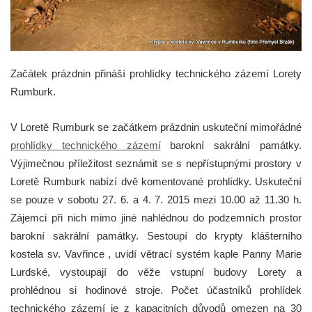
Začátek prázdnin přináší prohlídky technického zázemí Lorety
Rumburk.
V Loretě Rumburk se začátkem prázdnin uskuteční mimořádné
prohlídky technického zázemí
barokní sakrální památky.
Výjimečnou příležitost seznámit se s nepřístupnými prostory v
Loretě Rumburk nabízí dvě komentované prohlídky. Uskuteční
se pouze v sobotu 27. 6. a 4. 7. 2015 mezi 10.00 až 11.30 h.
Zájemci při nich mimo jiné nahlédnou do podzemních prostor
barokní sakrální památky. Sestoupí do krypty klášterního
kostela sv. Vavřince , uvidí větrací systém kaple Panny Marie
Lurdské, vystoupají do věže vstupní budovy Lorety a
prohlédnou si hodinové stroje. Počet účastníků prohlídek
technického zázemí je z kapacitních důvodů omezen na 30