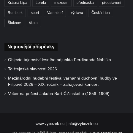
Krásná Lípa
Loreta
muzeum
přednáška
představení
Rumburk
sport
Varnsdorf
výstava
Česká Lípa
Šluknov
škola
Nejnovější příspěvky
Objevte tajemství lesního adjunkta Ferdinanda Náhlíka
Tolštejnské slavnosti 2026
Mezinárodní hudební festival varhanní duchovní hudby ve
Filipově 2026 – XIX. ročník – zahajovací koncert
Večer na počest Jakuba Bart-Ćišinského (1856–1909)
www.vybezek.eu
|
info@vybezek.eu