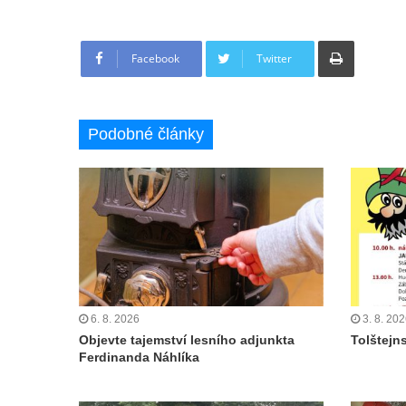
Tisknout
Facebook
Twitter
Podobné články
6. 8. 2026
3. 8. 20
Objevte tajemství lesního adjunkta
Tolštejn
Ferdinanda Náhlíka