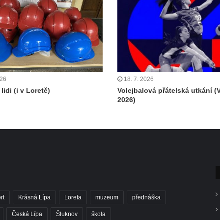
026
18. 7. 2026
lidi (i v Loretě)
Volejbalová přátelská utkání (
2026)
rt
Krásná Lípa
Loreta
muzeum
přednáška
Česká Lípa
Šluknov
škola