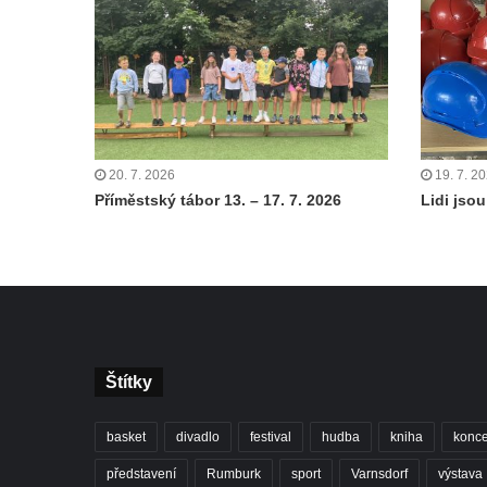
20. 7. 2026
19. 7. 2
Příměstský tábor 13. – 17. 7. 2026
Lidi jsou 
Štítky
basket
divadlo
festival
hudba
kniha
konce
představení
Rumburk
sport
Varnsdorf
výstava