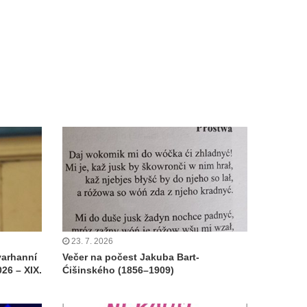
23. 7. 2026
varhanní
Večer na počest Jakuba Bart-
26 – XIX.
Ćišinského (1856–1909)