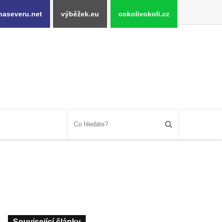
naseveru.net
výběžek.eu
cokolivokoli.cz
Související články