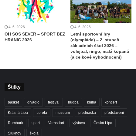
4. 6. 2026
4. 6. 2026
OH SOS SEVER – SPORT BEZ
Letní sportovní hry
HRANIC 2026
(olympiáda) – 2. stupeň
základních škol 2026 –
volejbal, ringo, malá kopaná
(a celkové vyhodnocení)
Štítky
basket
divadlo
festival
hudba
kniha
koncert
Krásná Lípa
Loreta
muzeum
přednáška
představení
Rumburk
sport
Varnsdorf
výstava
Česká Lípa
Šluknov
škola