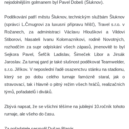
nejodolnějším golmanem byl Pavel Dobeš (Šluknov).
Poděkování patří městu Šluknov, technickým službám Šluknov
(správci L.Čmugrovi za luxusní přípravu hřišť), Travel s.r.o. v
Rožanech, za administraci Václavu Hlouškovi a Vildovi
Stiborovi, hlasateli Ivanu Kolomazníkovi, rodině Novotných,
rozhodčím za supr odpískání všech zápasů, jmenovitě to byl
Sejkora Pavel, Šefčík Ladislav, Šimeček Libor a Jirsák
Jaroslav. Za turnaj gard je také slušnost poděkovat Teamwelder,
s.r.o. Jiříkov. V neposlední řadě osazenctvu stánku na stadionu,
který se po dobu celého turnaje famózně staral, jak o
stravovací, tak i hlavně o pitný režim všech hráčů, realizačních
týmů, pořadatelů i diváků.
Zbývá napsat, že se všichni těšíme na jubilejní 10.ročník tohoto
rurnaje, ale všeho do času.
Za pořadatele sesmolil Dušan Blanár