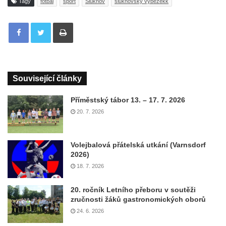
Tagy
fotbal
sport
Šluknov
šluknovský výběžekk
Tisknout
Související články
Příměstský tábor 13. – 17. 7. 2026
20. 7. 2026
Volejbalová přátelská utkání (Varnsdorf
2026)
18. 7. 2026
20. ročník Letního přeboru v soutěži
zručnosti žáků gastronomických oborů
24. 6. 2026