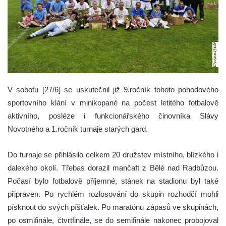
V sobotu [27/6] se uskutečnil již 9.ročník tohoto pohodového
sportovního klání v minikopané na počest letitého fotbalově
aktivního, posléze i funkcionářského činovníka Slávy
Novotného a 1.ročník turnaje starých gard.
Do turnaje se přihlásilo celkem 20 družstev místního, blízkého i
dalekého okolí. Třebas dorazil mančaft z Bělé nad Radbůzou.
Počasí bylo fotbalově příjemné, stánek na stadionu byl také
připraven. Po rychlém rozlosování do skupin rozhodčí mohli
písknout do svých píšťalek. Po maratónu zápasů ve skupinách,
po osmifinále, čtvrtfinále, se do semifinále nakonec probojoval