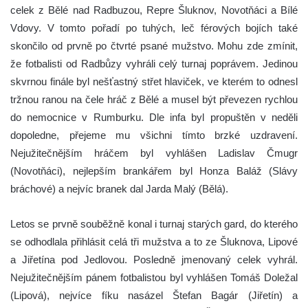
celek z Bělé nad Radbuzou, Repre Šluknov, Novotňáci a Bílé
Vdovy. V tomto pořadí po tuhých, leč férových bojích také
skončilo od prvně po čtvrté psané mužstvo. Mohu zde zmínit,
že fotbalisti od Radbůzy vyhráli celý turnaj poprávem. Jedinou
skvrnou finále byl nešťastný střet hlaviček, ve kterém to odnesl
tržnou ranou na čele hráč z Bělé a musel být převezen rychlou
do nemocnice v Rumburku. Dle infa byl propuštěn v neděli
dopoledne, přejeme mu všichni tímto brzké uzdravení.
Nejužitečnějším hráčem byl vyhlášen Ladislav Čmugr
(Novotňáci), nejlepším brankářem byl Honza Baláž (Slávy
bráchové) a nejvíc branek dal Jarda Malý (Bělá).
Letos se prvně souběžně konal i turnaj starých gard, do kterého
se odhodlala přihlásit celá tři mužstva a to ze Šluknova, Lipové
a Jiřetína pod Jedlovou. Posledně jmenovaný celek vyhrál.
Nejužitečnějším pánem fotbalistou byl vyhlášen Tomáš Doležal
(Lipová), nejvíce fíku nasázel Štefan Bagár (Jiřetín) a