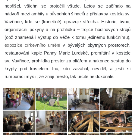
nepřišel, všichni se protočili všude. Letos se začínalo na
nádvoří mezi ambity u původních šindelů z přístavby kostela sv.
Vavřince, kde se (konečně) opravuje střecha. Historie, úvod,
organizační pokyny a na prohlídku – trojice hodinových strojů
(což znamená i výstup do věže k tomu jedinému funkčnímu),
expozice církevního umění
v bývalých obytných prostorech,
restaurování kaple Panny Marie Lurdské, promítání v kostele
sv. Vavřince, prohlídka prostor za oltářem a nakonec sestup do
krypty pod kostelem. Inu, kdo zaváhal, neviděl, a jestli si
rumburáci myslí, že znají město, tak určitě ne dokonale.