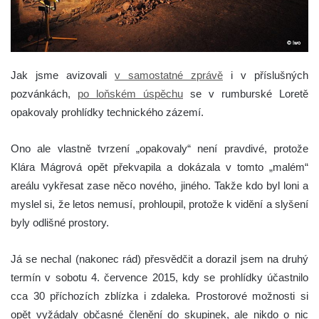
Jak jsme avizovali
v samostatné zprávě
i v příslušných
pozvánkách,
po loňském úspěchu
se v rumburské Loretě
opakovaly prohlídky technického zázemí.
Ono ale vlastně tvrzení „opakovaly“ není pravdivé, protože
Klára Mágrová opět překvapila a dokázala v tomto „malém“
areálu vykřesat zase něco nového, jiného. Takže kdo byl loni a
myslel si, že letos nemusí, prohloupil, protože k vidění a slyšení
byly odlišné prostory.
Já se nechal (nakonec rád) přesvědčit a dorazil jsem na druhý
termín v sobotu 4. července 2015, kdy se prohlídky účastnilo
cca 30 příchozích zblízka i zdaleka. Prostorové možnosti si
opět vyžádaly občasné členění do skupinek, ale nikdo o nic