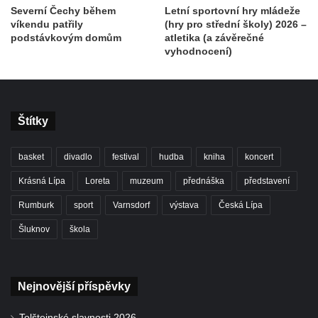
Severní Čechy během
Letní sportovní hry mládeže
víkendu patřily
(hry pro střední školy) 2026 –
podstávkovým domům
atletika (a závěrečné
vyhodnocení)
Štítky
basket
divadlo
festival
hudba
kniha
koncert
Krásná Lípa
Loreta
muzeum
přednáška
představení
Rumburk
sport
Varnsdorf
výstava
Česká Lípa
Šluknov
škola
Nejnovější příspěvky
Tolštejnské slavnosti 2026