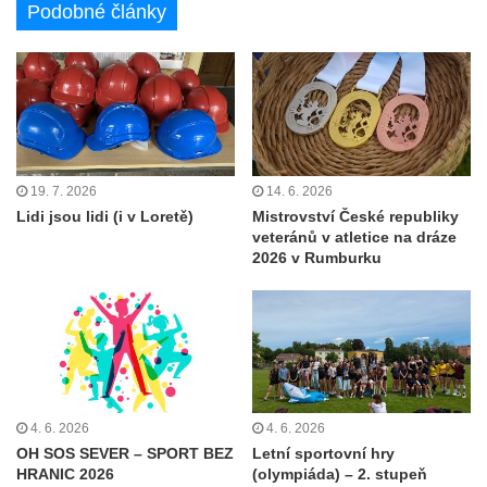
Podobné články
19. 7. 2026
14. 6. 2026
Lidi jsou lidi (i v Loretě)
Mistrovství České republiky
veteránů v atletice na dráze
2026 v Rumburku
4. 6. 2026
4. 6. 2026
OH SOS SEVER – SPORT BEZ
Letní sportovní hry
HRANIC 2026
(olympiáda) – 2. stupeň