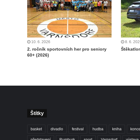
10. 6. 2026
8. 6. 20
2. ročník sportovních her pro seniory
Štěkatlo
60+ (2026)
Štítky
basket
divadlo
festival
hudba
kniha
konce
představení
Rumburk
sport
Varnsdorf
výstava