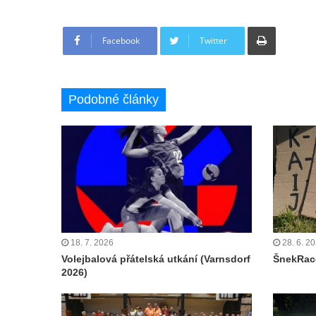
Tisknout
Facebook
Twitter
Podobné články
18. 7. 2026
28. 6. 2
Volejbalová přátelská utkání (Varnsdorf
ŠnekRace
2026)