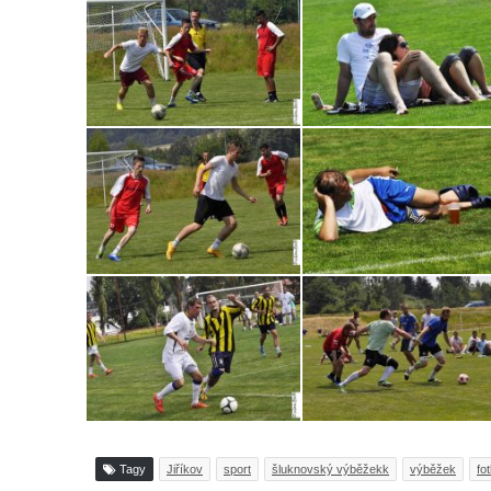
Tagy
Jiříkov
sport
šluknovský výběžekk
výběžek
fot