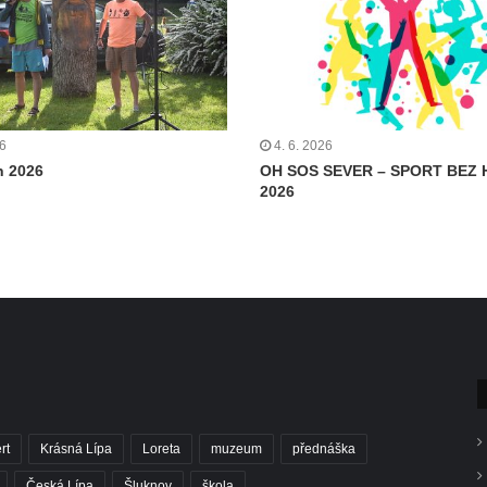
26
4. 6. 2026
n 2026
OH SOS SEVER – SPORT BEZ 
2026
rt
Krásná Lípa
Loreta
muzeum
přednáška
Česká Lípa
Šluknov
škola