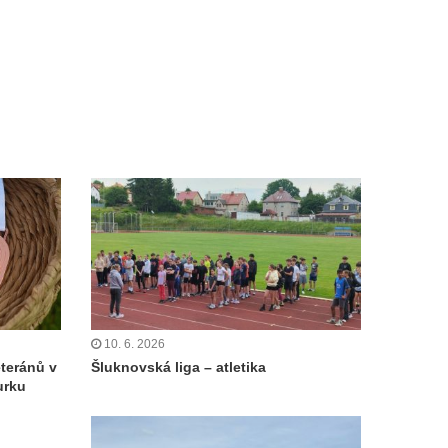
10. 6. 2026
eteránů v
Šluknovská liga – atletika
urku