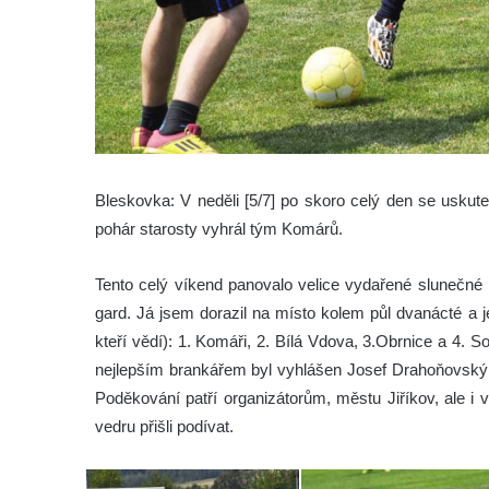
Bleskovka: V neděli [5/7] po skoro celý den se uskuteč
pohár starosty vyhrál tým Komárů.
Tento celý víkend panovalo velice vydařené slunečné l
gard. Já jsem dorazil na místo kolem půl dvanácté a j
kteří vědí): 1. Komáři, 2. Bílá Vdova, 3.Obrnice a 4. So
nejlepším brankářem byl vyhlášen Josef Drahoňovský. 
Poděkování patří organizátorům, městu Jiříkov, ale
vedru přišli podívat.