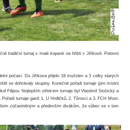
nil tradiční turnaj v malé kopané na hřišti v Jiříkově. Potovní
etní počasí. Do Jiříkova přijelo 18 mužstev a 3 celky starých
eště se dohrávaly skupiny. Konečné pořadí turnaje (pro místní
kol Filipov. Nejlepším střelcem turnaje byl Vlastimil Stožický a
Pořadí turnaje gard: 1. U Hrdličků, 2. Tůrovci a 3. FCH Most.
 i všem zúčastněným a především divákům, že vůbec se v tom