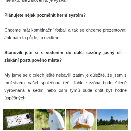
měřítko, ale zároveň to je výzva.
Plánujete nějak pozměnit herní systém?
Chceme hrát kombinační fotbal, a tak se chceme prezentovat.
Jak nám to půjde, to uvidíme.
Stanovili jste si s vedením do další sezóny jasný cíl –
získání postupového místa?
My jsme se o cílech ještě nebavili, zatím je důležité, že jsem s
mužstvem našel společnou řeč. Tahle sezóna bude šíleně
vyrovnaná a sedm nebo osm týmů bude chtít být hodně
úspěšných.