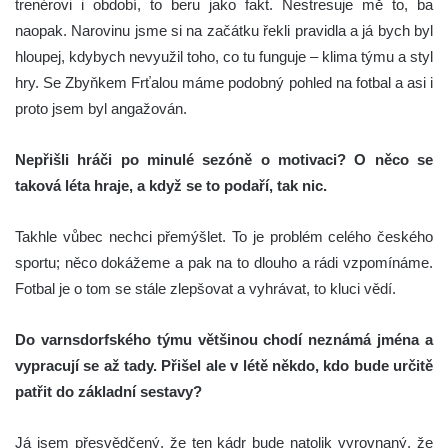
trenérovi i období, to beru jako fakt. Nestresuje mě to, ba
naopak. Narovinu jsme si na začátku řekli pravidla a já bych byl
hloupej, kdybych nevyužil toho, co tu funguje – klima týmu a styl
hry. Se Zbyňkem Frťalou máme podobný pohled na fotbal a asi i
proto jsem byl angažován.
Nepřišli hráči po minulé sezóně o motivaci? O něco se
taková léta hraje, a když se to podaří, tak nic.
Takhle vůbec nechci přemýšlet. To je problém celého českého
sportu; něco dokážeme a pak na to dlouho a rádi vzpomínáme.
Fotbal je o tom se stále zlepšovat a vyhrávat, to kluci vědí.
Do varnsdorfského týmu většinou chodí neznámá jména a
vypracují se až tady. Přišel ale v létě někdo, kdo bude určitě
patřit do základní sestavy?
Já jsem přesvědčený, že ten kádr bude natolik vyrovnaný, že