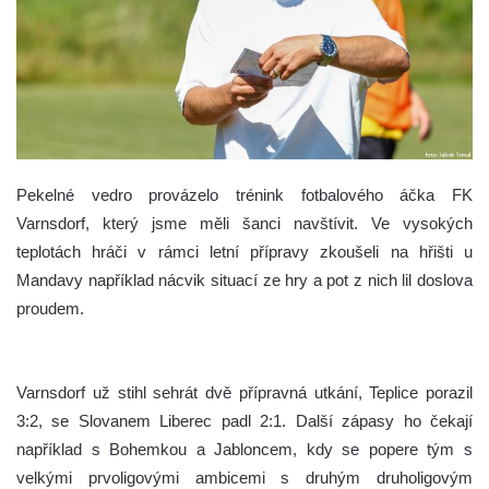
Pekelné vedro provázelo trénink fotbalového áčka FK
Varnsdorf, který jsme měli šanci navštívit. Ve vysokých
teplotách hráči v rámci letní přípravy zkoušeli na hřišti u
Mandavy například nácvik situací ze hry a pot z nich lil doslova
proudem.
Varnsdorf už stihl sehrát dvě přípravná utkání, Teplice porazil
3:2, se Slovanem Liberec padl 2:1. Další zápasy ho čekají
například s Bohemkou a Jabloncem, kdy se popere tým s
velkými prvoligovými ambicemi s druhým druholigovým