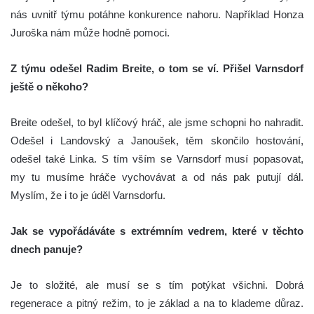
nás uvnitř týmu potáhne konkurence nahoru. Například Honza
Juroška nám může hodně pomoci.
Z týmu odešel Radim Breite, o tom se ví. Přišel Varnsdorf
ještě o někoho?
Breite odešel, to byl klíčový hráč, ale jsme schopni ho nahradit.
Odešel i Landovský a Janoušek, těm skončilo hostování,
odešel také Linka. S tím vším se Varnsdorf musí popasovat,
my tu musíme hráče vychovávat a od nás pak putují dál.
Myslím, že i to je úděl Varnsdorfu.
Jak se vypořádáváte s extrémním vedrem, které v těchto
dnech panuje?
Je to složité, ale musí se s tím potýkat všichni. Dobrá
regenerace a pitný režim, to je základ a na to klademe důraz.