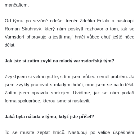
mančaftem.
Od týmu po sezóně odešel trenér Zdeňko Frťala a nastoupil
Roman Skuhravý, který nám poskytl rozhovor o tom, jak se
Varnsdorf připravuje a jestli mají hráči vůbec chuť ještě něco
dělat.
Jak jste si zatím zvykl na mladý varnsdorfský tým?
Zvykl jsem si velmi rychle, s tím jsem vůbec neměl problém. Já
jsem zvyklý pracovat s mladými hráči, moc jsem se na to těšil.
Zatím jsem opravdu spokojen. Uvidíme, jak se nám podaří
forma spolupráce, kterou jsme si nastavili.
Jaká byla nálada v týmu, když jste přišel?
To se musíte zeptat hráčů. Nastupuji po velice úspěšném