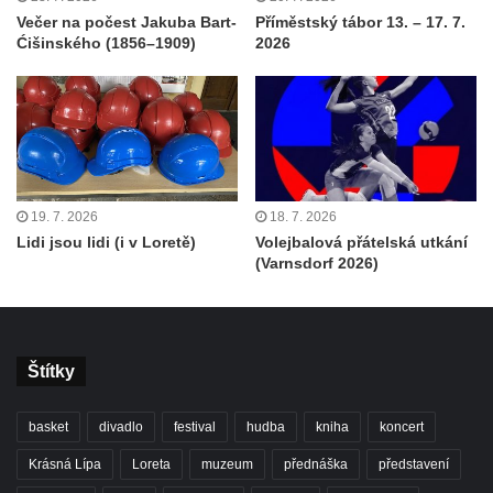
Večer na počest Jakuba Bart-
Příměstský tábor 13. – 17. 7.
Ćišinského (1856–1909)
2026
19. 7. 2026
18. 7. 2026
Lidi jsou lidi (i v Loretě)
Volejbalová přátelská utkání
(Varnsdorf 2026)
Štítky
basket
divadlo
festival
hudba
kniha
koncert
Krásná Lípa
Loreta
muzeum
přednáška
představení