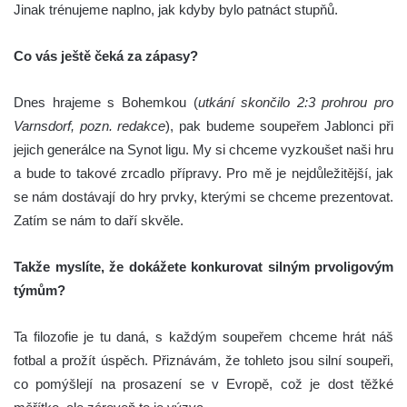
Jinak trénujeme naplno, jak kdyby bylo patnáct stupňů.
Co vás ještě čeká za zápasy?
Dnes hrajeme s Bohemkou (
utkání skončilo 2:3 prohrou pro
Varnsdorf, pozn. redakce
), pak budeme soupeřem Jablonci při
jejich generálce na Synot ligu. My si chceme vyzkoušet naši hru
a bude to takové zrcadlo přípravy. Pro mě je nejdůležitější, jak
se nám dostávají do hry prvky, kterými se chceme prezentovat.
Zatím se nám to daří skvěle.
Takže myslíte, že dokážete konkurovat silným prvoligovým
týmům?
Ta filozofie je tu daná, s každým soupeřem chceme hrát náš
fotbal a prožít úspěch. Přiznávám, že tohleto jsou silní soupeři,
co pomýšlejí na prosazení se v Evropě, což je dost těžké