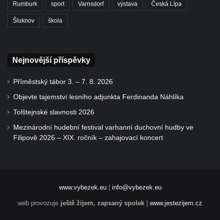
Rumburk
sport
Varnsdorf
výstava
Česká Lípa
Šluknov
škola
Nejnovější příspěvky
Příměstský tábor 3. – 7. 8. 2026
Objevte tajemství lesního adjunkta Ferdinanda Náhlíka
Tolštejnské slavnosti 2026
Mezinárodní hudební festival varhanní duchovní hudby ve
Filipově 2026 – XIX. ročník – zahajovací koncert
www.vybezek.eu
|
info@vybezek.eu
web provozuje
ještě žijem, zapsaný spolek
|
www.jestezijem.cz