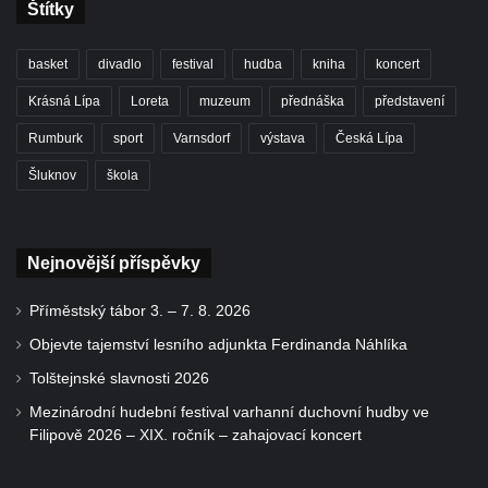
Štítky
basket
divadlo
festival
hudba
kniha
koncert
Krásná Lípa
Loreta
muzeum
přednáška
představení
Rumburk
sport
Varnsdorf
výstava
Česká Lípa
Šluknov
škola
Nejnovější příspěvky
Příměstský tábor 3. – 7. 8. 2026
Objevte tajemství lesního adjunkta Ferdinanda Náhlíka
Tolštejnské slavnosti 2026
Mezinárodní hudební festival varhanní duchovní hudby ve
Filipově 2026 – XIX. ročník – zahajovací koncert