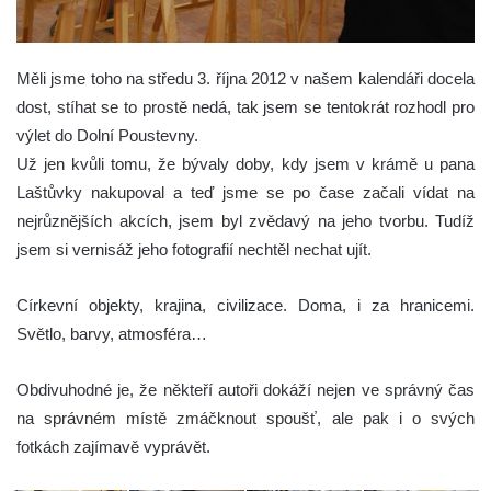
Měli jsme toho na středu 3. října 2012 v našem kalendáři docela
dost, stíhat se to prostě nedá, tak jsem se tentokrát rozhodl pro
výlet do Dolní Poustevny.
Už jen kvůli tomu, že bývaly doby, kdy jsem v krámě u pana
Laštůvky nakupoval a teď jsme se po čase začali vídat na
nejrůznějších akcích, jsem byl zvědavý na jeho tvorbu. Tudíž
jsem si vernisáž jeho fotografií nechtěl nechat ujít.
Církevní objekty, krajina, civilizace. Doma, i za hranicemi.
Světlo, barvy, atmosféra…
Obdivuhodné je, že někteří autoři dokáží nejen ve správný čas
na správném místě zmáčknout spoušť, ale pak i o svých
fotkách zajímavě vyprávět.