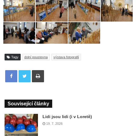
Tagy
dolní poustevna
výstava fotografií
Tisknout
Související články
Lidi jsou lidi (i v Loretě)
19. 7. 2026