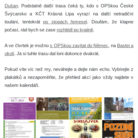
Dušan
. Podstatně další trasa čeká ty, kdo s OPSkou České
Švýcarsko a KČT Krásná Lípa vyrazí na další netradiční
toulání, tentokrát
po stopách řemesel
. Doufám, že klapne
počasí, rád bych se zase
rozhlédl po krajině
.
A ve čtvrtek je možno
s OPSkou zavítat do Němec
, na
Bastei a
okolí
. Já si tuhle trasu dal loni dokonce dvakrát.
Pokud víte víc než my, neváhejte a dejte nám echo. Vybírejte z
plakátků a nezapoměňte, že přehled akcí jako vždy najdete v
našem kalendáři.