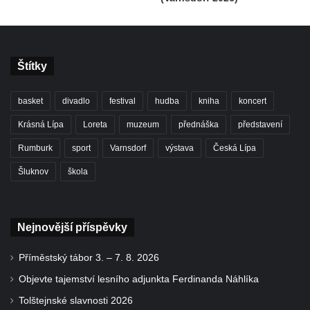
Štítky
basket
divadlo
festival
hudba
kniha
koncert
Krásná Lípa
Loreta
muzeum
přednáška
představení
Rumburk
sport
Varnsdorf
výstava
Česká Lípa
Šluknov
škola
Nejnovější příspěvky
Příměstský tábor 3. – 7. 8. 2026
Objevte tajemství lesního adjunkta Ferdinanda Náhlíka
Tolštejnské slavnosti 2026