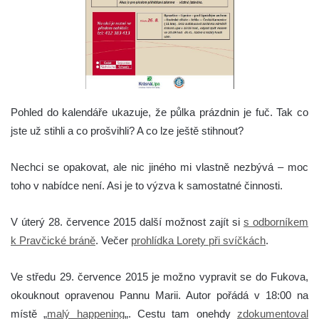
Pohled do kalendáře ukazuje, že půlka prázdnin je fuč. Tak co
jste už stihli a co prošvihli? A co lze ještě stihnout?
Nechci se opakovat, ale nic jiného mi vlastně nezbývá – moc
toho v nabídce není. Asi je to výzva k samostatné činnosti.
V úterý 28. července 2015 další možnost zajít si
s odborníkem
k Pravčické bráně
. Večer
prohlídka Lorety při svíčkách
.
Ve středu 29. července 2015 je možno vypravit se do Fukova,
okouknout opravenou Pannu Marii. Autor pořádá v 18:00 na
místě „
malý happening
„. Cestu tam onehdy
zdokumentoval