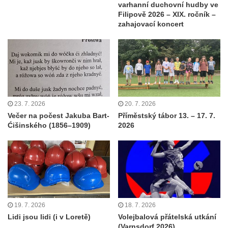
varhanní duchovní hudby ve
Filipově 2026 – XIX. ročník –
zahajovací koncert
23. 7. 2026
20. 7. 2026
Večer na počest Jakuba Bart-
Příměstský tábor 13. – 17. 7.
Ćišinského (1856–1909)
2026
19. 7. 2026
18. 7. 2026
Lidi jsou lidi (i v Loretě)
Volejbalová přátelská utkání
(Varnsdorf 2026)