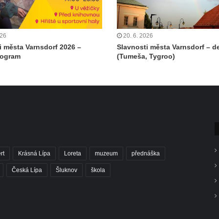
026
20. 6. 2026
i města Varnsdorf 2026 –
Slavnosti města Varnsdorf – de
rogram
(Tumeša, Tygroo)
rt
Krásná Lípa
Loreta
muzeum
přednáška
Česká Lípa
Šluknov
škola