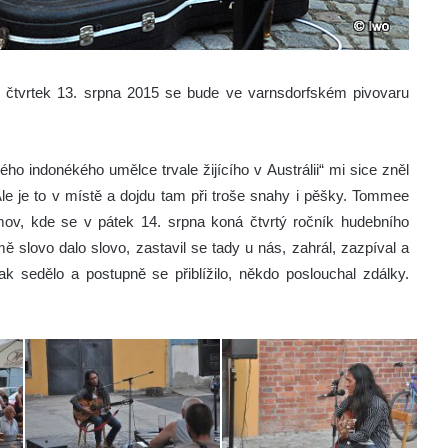
čtvrtek 13. srpna 2015 se bude ve varnsdorfském pivovaru
ho indonékého umělce trvale žijícího v Austrálii“ mi sice zněl
Ale je to v místě a dojdu tam při troše snahy i pěšky. Tommee
mov, kde se v pátek 14. srpna koná čtvrtý ročník hudebního
slovo dalo slovo, zastavil se tady u nás, zahrál, zazpíval a
n tak sedělo a postupně se přiblížilo, někdo poslouchal zdálky.