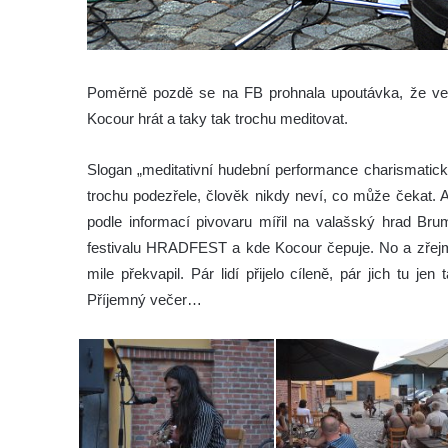
Poměrně pozdě se na FB prohnala upoutávka, že ve 
Kocour hrát a taky tak trochu meditovat.
Slogan „meditativní hudební performance charismatické
trochu podezřele, člověk nikdy neví, co může čekat. 
podle informací pivovaru mířil na valašský hrad Bru
festivalu HRADFEST a kde Kocour čepuje. No a zřejmě 
mile překvapil. Pár lidí přijelo cíleně, pár jich tu je
Příjemný večer…