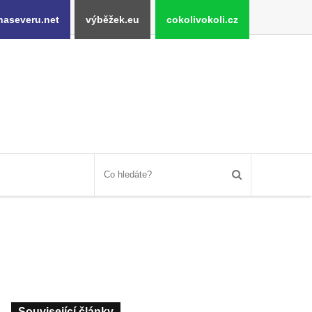
naseveru.net
výběžek.eu
cokolivokoli.cz
Související články