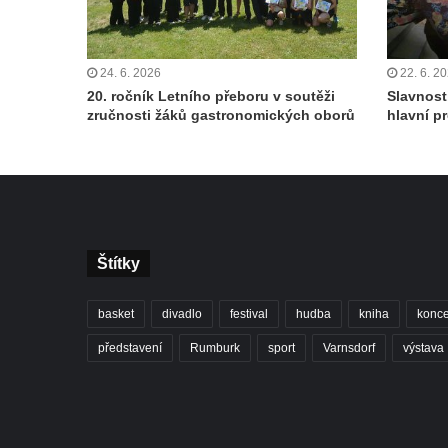
24. 6. 2026
22. 6. 2
20. ročník Letního přeboru v soutěži
Slavnost
zručnosti žáků gastronomických oborů
hlavní p
Štítky
basket
divadlo
festival
hudba
kniha
konce
představení
Rumburk
sport
Varnsdorf
výstava