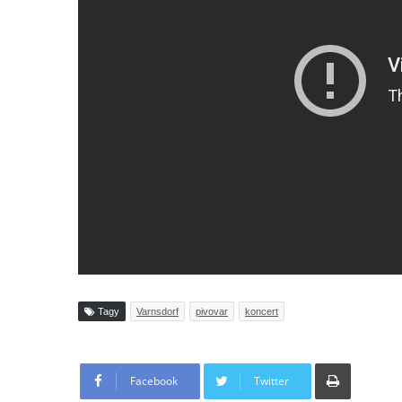
Tagy
Varnsdorf
pivovar
koncert
Tisknout
Facebook
Twitter