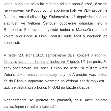
vidění budou na několika místech při své spanilé jízdě, já se na
ně vypravím ke Kocourovi. U sportovní haly ve VDF proběhne
3. turnaj streetballové ligy Šluknovska. Už dopoledne začnou
slavnosti ve Velkém Šenově, odpoledne odpískají léto v
Rumburku. Sportovci – cyklisté budou s MandaOne drandit
kolem Vlčí Hory. A Dolní Podluží bude řádit v neckách na
koupališti.
V neděli 23. srpna 2015 samozřejmě další koncert
9. ročníku
festivalu varhanní duchovní hudby ve Filipově
. Už jen proto, že
sem opět zavítá
Jiří Bárta
. Čekání na neděli si můžete krátit
třeba
u dokumentu z Lobendavy tady ->
. A prosím Vás, pokud
se do Filipova vypravíte, vezměte na vědomí zdejší zvyklost –
tady se tleská až na konci, NIKOLI po každé skladbě!
Nezapomeňte se podívat do plakátků, další akce najdete
samozřejmě i v našem kalendáři.