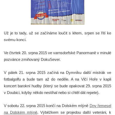
Už je to tady, už se začínáme loučit s létem, srpen se řítí ke
svému konci.
Ve čtvrtek 20. srpna 2015 ve varnsdorfské Panormaně v minulé
pozvánce zmiňovaný DokuSever.
V pátek 21. srpna 2015 začíná na Dymníku další mistrák ve
fotbalgolfu a bude tam až do neděle. A na Vlčí Hoře v kapli
koncert barokní hudby (který se bude opakovat 29. srpna 2015
v Doubici, kdyby někdo nestíhal nebo si chtěl dát repete).
V sobotu 22. srpna 2015 končí na Dolském mlýně
Dny řemesel
na Dolském mlýně
. Výběžkem se projedou další veteráni, k