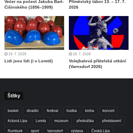
Večer na počest Jakuba Bart-
Příměstský tábor 13. – 17. 7.
Ćišinského (1856–1909)
2026
19. 7. 2026
18. 7. 2026
Lidi jsou lidi (i v Loretě)
Volejbalová přátelská utkání
(Varnsdorf 2026)
Štítky
basket
divadlo
festival
hudba
kniha
koncert
Krásná Lípa
Loreta
muzeum
přednáška
představení
Rumburk
sport
Varnsdorf
výstava
Česká Lípa