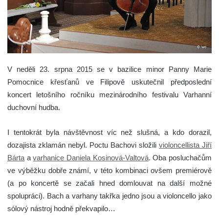
V neděli 23. srpna 2015 se v bazilice minor Panny Marie
Pomocnice křesťanů ve Filipově uskutečnil předposlední
koncert letošního ročníku mezinárodního festivalu Varhanní
duchovní hudba.
I tentokrát byla návštěvnost víc než slušná, a kdo dorazil,
dozajista zklamán nebyl. Poctu Bachovi složili
violoncellista Jiří
Bárta
a
varhanice Daniela Kosinová-Valtová
. Oba posluchačům
ve výběžku dobře známí, v této kombinaci ovšem premiérově
(a po koncertě se začali hned domlouvat na další možné
spolupráci). Bach a varhany takřka jedno jsou a violoncello jako
sólový nástroj hodně překvapilo…