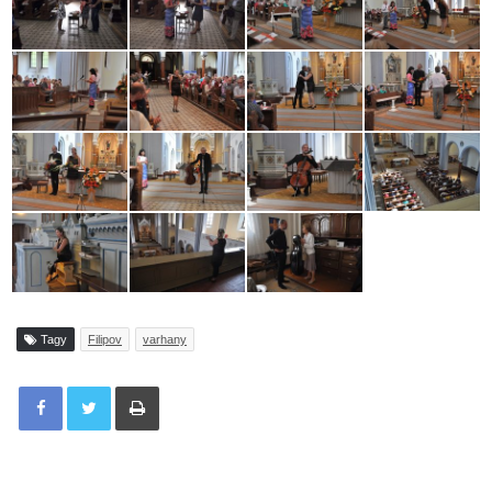
Tagy
Filipov
varhany
Tisknout