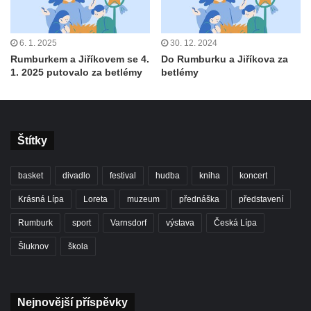
6. 1. 2025
30. 12. 2024
Rumburkem a Jiříkovem se 4.
Do Rumburku a Jiříkova za
1. 2025 putovalo za betlémy
betlémy
Štítky
basket
divadlo
festival
hudba
kniha
koncert
Krásná Lípa
Loreta
muzeum
přednáška
představení
Rumburk
sport
Varnsdorf
výstava
Česká Lípa
Šluknov
škola
Nejnovější příspěvky