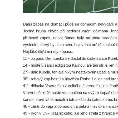
Další zápas na domácí půdě se domácím nevydařil a i 
Jediná hrubá chyba při nedorozumění gólmana Jan
plichtový zápas, neboť šance byly na obou stranách 
výsledku, který by si za svou bojovnost určitě zasloužili
Nejdůležitější minuty zápasu:
11´- po pasu Demčenka se dostal do čisté šance Kurel, 
14´- hosté v šanci exligistou Kalinou, ale ten střílel je
27´- únik Kurela, ten ale nikým neatakován upadl a musel 
38´- rohový kop hostů a hlavička Rotha šla jen nad br
41´- dělovka Vavrouška z velkého čtverce šla jen těsně 
V první půli měli hosté více balónů na svých kopačkách
šance, které však nedali a tak se šlo do šaten za bezb
46´- centr do vápna domácích a pěkná hlavička Hanzlíka
49´- rychlý únik Krasnického, ale jeho střela z hranice 