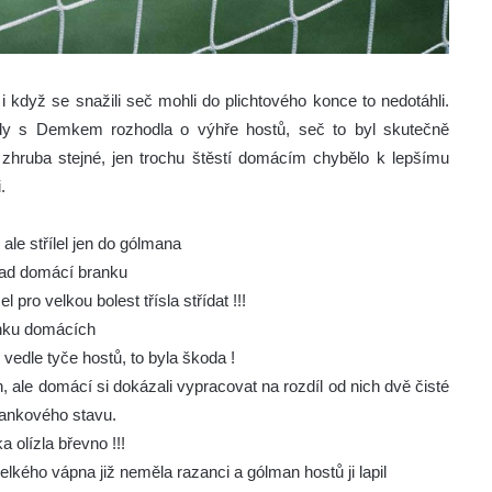
když se snažili seč mohli do plichtového konce to nedotáhli.
dy s Demkem rozhodla o výhře hostů, seč to byl skutečně
zhruba stejné, jen trochu štěstí domácím chybělo k lepšímu
.
ale střílel jen do gólmana
n nad domácí branku
pro velkou bolest třísla střídat !!!
anku domácích
vedle tyče hostů, to byla škoda !
, ale domácí si dokázali vypracovat na rozdíl od nich dvě čisté
rankového stavu.
 olízla břevno !!!
velkého vápna již neměla razanci a gólman hostů ji lapil