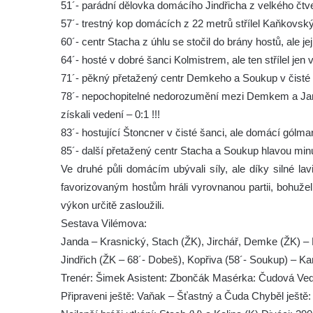
51´- parádní dělovka domácího Jindřicha z velkého čtv
57´- trestný kop domácích z 22 metrů střílel Kaňkovský
60´- centr Stacha z úhlu se stočil do brány hostů, ale j
64´- hosté v dobré šanci Kolmistrem, ale ten střílel je
71´- pěkný přetažený centr Demkeho a Soukup v čisté ša
78´- nepochopitelné nedorozumění mezi Demkem a Jan
získali vedení – 0:1 !!!
83´- hostující Štoncner v čisté šanci, ale domácí gólman
85´- další přetažený centr Stacha a Soukup hlavou minul
Ve druhé půli domácím ubývali síly, ale díky silné lavi
favorizovaným hostům hráli vyrovnanou partii, bohužel 
výkon určitě zasloužili.
Sestava Vilémova:
Janda – Krasnický, Stach (ŽK), Jirchář, Demke (ŽK) – K
Jindřich (ŽK – 68´- Dobeš), Kopřiva (58´- Soukup) – 
Trenér: Šimek Asistent: Zbončák Masérka: Čudová Ved
Připraveni ještě: Vaňak – Šťastný a Čuda Chyběl ještě