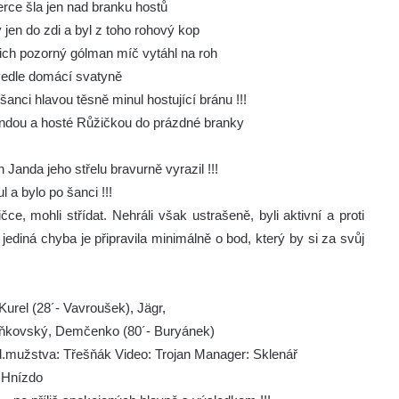
erce šla jen nad branku hostů
 jen do zdi a byl z toho rohový kop
ejich pozorný gólman míč vytáhl na roh
n vedle domácí svatyně
nci hlavou těsně minul hostující bránu !!!
dou a hosté Růžičkou do prázdné branky
 Janda jeho střelu bravurně vyrazil !!!
 a bylo po šanci !!!
čce, mohli střídat. Nehráli však ustrašeně, byli aktivní a proti
jediná chyba je připravila minimálně o bod, který by si za svůj
urel (28´- Vavroušek), Jägr,
Kaňkovský, Demčenko (80´- Buryánek)
.mužstva: Třešňák Video: Trojan Manager: Sklenář
: Hnízdo