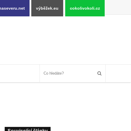
naseveru.net
výběžek.eu
cokolivokoli.cz
Související články