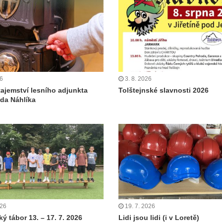
26
3. 8. 2026
tajemství lesního adjunkta
Tolštejnské slavnosti 2026
da Náhlíka
026
19. 7. 2026
ý tábor 13. – 17. 7. 2026
Lidi jsou lidi (i v Loretě)