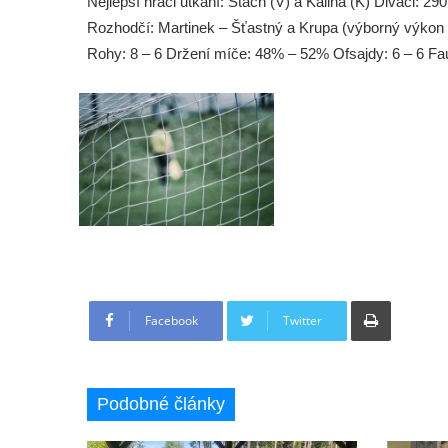
Nejlepší hráči utkání: Stach (V) a Kalina (K) Diváci: 29
Rozhodčí: Martinek – Šťastný a Krupa (výborný výkon v
Rohy: 8 – 6 Držení míče: 48% – 52% Ofsajdy: 6 – 6 Faul
Tisknout
Facebook
Twitter
Podobné články