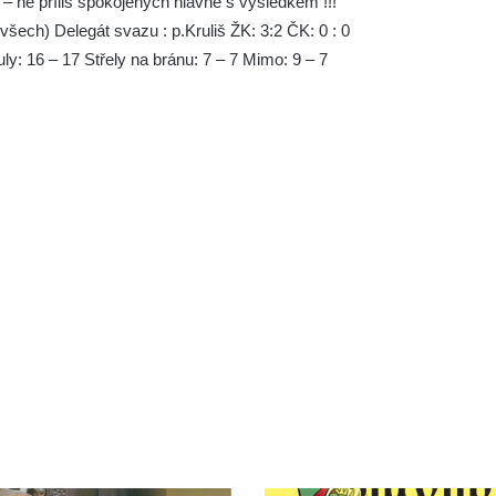
0 – ne příliš spokojených hlavně s výsledkem !!!
šech) Delegát svazu : p.Kruliš ŽK: 3:2 ČK: 0 : 0
y: 16 – 17 Střely na bránu: 7 – 7 Mimo: 9 – 7