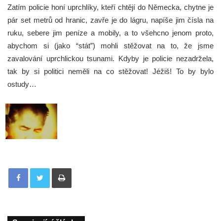
Zatím policie honí uprchlíky, kteří chtějí do Německa, chytne je
pár set metrů od hranic, zavře je do lágru, napíše jim čísla na
ruku, sebere jim peníze a mobily, a to všehcno jenom proto,
abychom si (jako “stát”) mohli stěžovat na to, že jsme
zavalování uprchlickou tsunami. Kdyby je policie nezadržela,
tak by si politici neměli na co stěžovat! Jéžiš! To by bylo
ostudy…
Tisknout