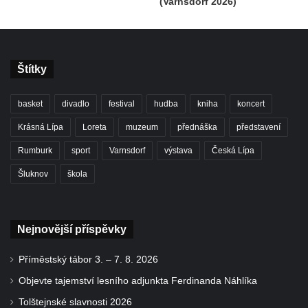
(Varnsdorf 2026)
Štítky
basket
divadlo
festival
hudba
kniha
koncert
Krásná Lípa
Loreta
muzeum
přednáška
představení
Rumburk
sport
Varnsdorf
výstava
Česká Lípa
Šluknov
škola
Nejnovější příspěvky
Příměstský tábor 3. – 7. 8. 2026
Objevte tajemství lesního adjunkta Ferdinanda Náhlíka
Tolštejnské slavnosti 2026