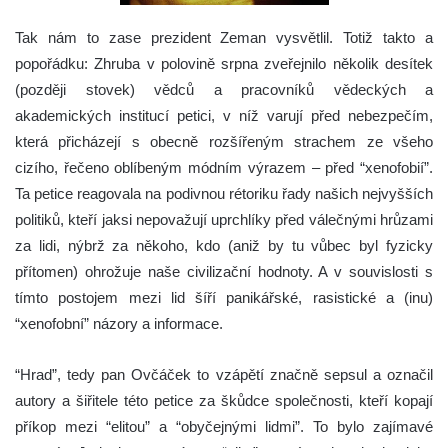
Tak nám to zase prezident Zeman vysvětlil. Totiž takto a
popořádku: Zhruba v polovině srpna zveřejnilo několik desítek
(později stovek) vědců a pracovníků vědeckých a
akademických institucí petici, v níž varují před nebezpečím,
která přicházejí s obecně rozšířeným strachem ze všeho
cizího, řečeno oblíbeným módním výrazem – před “xenofobií”.
Ta petice reagovala na podivnou rétoriku řady našich nejvyšších
politiků, kteří jaksi nepovažují uprchlíky před válečnými hrůzami
za lidi, nýbrž za někoho, kdo (aniž by tu vůbec byl fyzicky
přítomen) ohrožuje naše civilizační hodnoty. A v souvislosti s
tímto postojem mezi lid šíří panikářské, rasistické a (inu)
“xenofobní” názory a informace.
“Hrad”, tedy pan Ovčáček to vzápětí značně sepsul a označil
autory a šiřitele této petice za škůdce společnosti, kteří kopají
příkop mezi “elitou” a “obyčejnými lidmi”. To bylo zajímavé