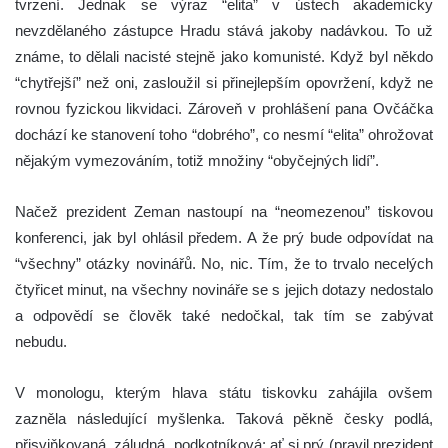
tvrzení. Jednak se výraz “elita” v ústech akademicky
nevzdělaného zástupce Hradu stává jakoby nadávkou. To už
známe, to dělali nacisté stejně jako komunisté. Když byl někdo
“chytřejší” než oni, zasloužil si přinejlepším opovržení, když ne
rovnou fyzickou likvidaci. Zároveň v prohlášení pana Ovčáčka
dochází ke stanovení toho “dobrého”, co nesmí “elita” ohrožovat
nějakým vymezováním, totiž množiny “obyčejných lidí”.
Načež prezident Zeman nastoupí na “neomezenou” tiskovou
konferenci, jak byl ohlásil předem. A že prý bude odpovídat na
“všechny” otázky novinářů. No, nic. Tím, že to trvalo necelých
čtyřicet minut, na všechny novináře se s jejich dotazy nedostalo
a odpovědí se člověk také nedočkal, tak tím se zabývat
nebudu.
V monologu, kterým hlava státu tiskovku zahájila ovšem
zazněla následující myšlenka. Taková pěkně česky podlá,
přisviňkovaná, záludná, podkotníková: ať si prý (pravil prezident