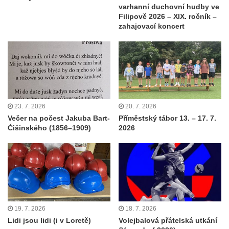
varhanní duchovní hudby ve
Filipově 2026 – XIX. ročník –
zahajovací koncert
23. 7. 2026
20. 7. 2026
Večer na počest Jakuba Bart-
Příměstský tábor 13. – 17. 7.
Ćišinského (1856–1909)
2026
19. 7. 2026
18. 7. 2026
Lidi jsou lidi (i v Loretě)
Volejbalová přátelská utkání