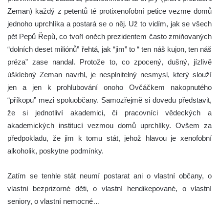
Zeman) každý z petentů té protixenofobní petice vezme domů
jednoho uprchlíka a postará se o něj. Už to vidím, jak se všech
pět Pepů Řepů, co tvoří oněch prezidentem často zmiňovaných
“dolních deset miliónů” řehtá, jak “jim” to “ ten náš kujon, ten náš
préza” zase nandal. Protože to, co zpocený, dušný, jízlivě
úšklebný Zeman navrhl, je nesplnitelný nesmysl, který slouží
jen a jen k prohlubování onoho Ovčáčkem nakopnutého
“příkopu” mezi spoluobčany. Samozřejmě si dovedu představit,
že si jednotliví akademici, či pracovníci vědeckých a
akademických institucí vezmou domů uprchlíky. Ovšem za
předpokladu, že jim k tomu stát, jehož hlavou je xenofobní
alkoholik, poskytne podmínky.
Zatím se tenhle stát neumí postarat ani o vlastní občany, o
vlastní bezprizorné děti, o vlastní hendikepované, o vlastní
seniory, o vlastní nemocné…