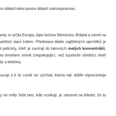
mní oblasti nebo pouze oblastí samosprávnou.
cesty si určila Evropu, lépe řečeno Německo, Británii a země na
aštěstí staví čelem. Představa dobře zajištěných uprchlíků je
licisty, kteří je zavírají do takových
malých koncentráků
,
e to mnohem méně znepokojující, než tuzemští úředníci, kteří
y a telefony.
uje ji k té cestě na východ, kterou tak dobře reprezentuje
 se měly řešit tam, kde vznikají, je zároveň na bíledni, že to