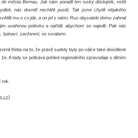
me do města Bernau. Jak nám poradil ten ruský důstojník, vešli
leli, nás dovnitř nechtěli pustit. Tak jsme chytili nějakého
ětlili mu o co jde, a on jel s námi. Rus obyvatele domu zahnal
jim uvařenou polévku a nařídil, abychom se najedli. Pak nás
, špinaví, zavšivení, se svrabem.
ornil třeba na to, že právě sudety byly po válce také dosídlené
y, že. A tady se potkává pohled regionálního zpravodaje s děním
 rok.
ix.cz
)