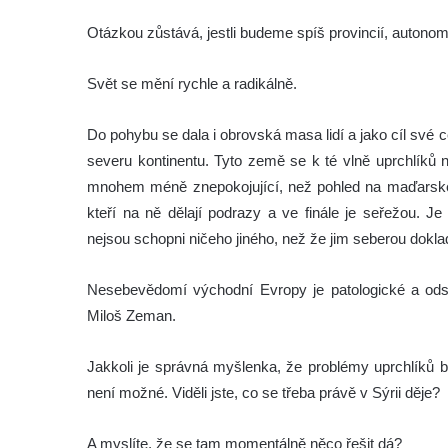
Otázkou zůstává, jestli budeme spíš provincií, autono
Svět se mění rychle a radikálně.
Do pohybu se dala i obrovská masa lidí a jako cíl své 
severu kontinentu. Tyto země se k té vlně uprchlíků n
mnohem méně znepokojující, než pohled na maďarské po
kteří na ně dělají podrazy a ve finále je seřežou. J
nejsou schopni ničeho jiného, než že jim seberou doklad
Nesebevědomí východní Evropy je patologické a odsuz
Miloš Zeman.
Jakkoli je správná myšlenka, že problémy uprchlíků by
není možné. Viděli jste, co se třeba právě v Sýrii děje?
A myslíte, že se tam momentálně něco řešit dá?