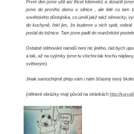
První den jsme ušli asi třicet kilometrů a dorazili js
jsme do prvního domu u silnice , ale lidé co tam byd
sovětského důstojníka, co uměl jakž takž německy, vysv
do kuchyně, řekl jim, že budeme u nich spát, sebral 
poslal do ložnice. Tam jsme padli do manželské postele
Ostatně stěhování národů není nic jiného, rád bych upoz
a tak, až na vyjímky jsme tu všichni tak trochu náplav
světovým)
Jinak samozřejmě přeju vám i nám šťastný nový školní
(některé obrázky mají původ na stránkách
http://kurvaf