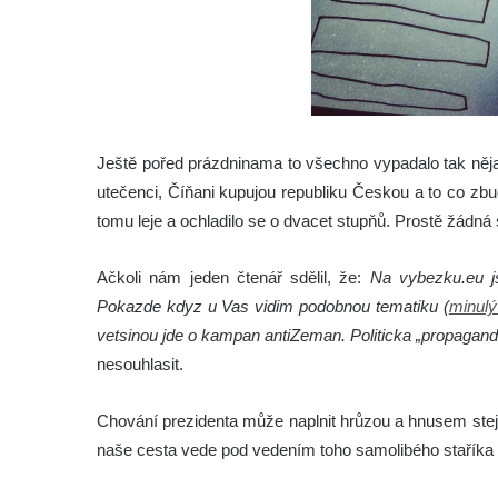
Ještě pořed prázdninama to všechno vypadalo tak něj
utečenci, Číňani kupujou republiku Českou a to co zbu
tomu leje a ochladilo se o dvacet stupňů. Prostě žádná
Ačkoli nám jeden čtenář sdělil, že:
Na vybezku.eu j
Pokazde kdyz u Vas vidim podobnou tematiku (
minulý
vetsinou jde o kampan antiZeman. Politicka „propagand
nesouhlasit.
Chování prezidenta může naplnit hrůzou a hnusem stejn
naše cesta vede pod vedením toho samolibého staříka d