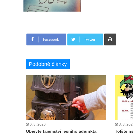
Tisknout
Facebook
Twitter
Podobné články
6. 8. 2026
3. 8. 20
Objevte tajemství lesního adjunkta
Tolštejn