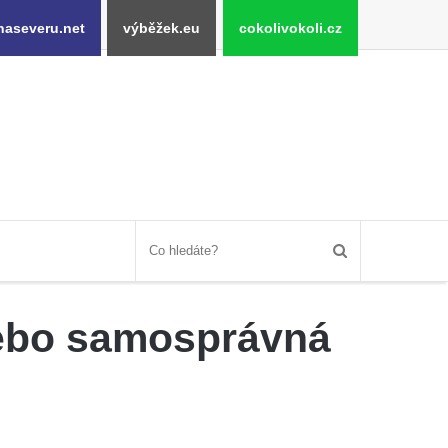
naseveru.net
výběžek.eu
cokolivokoli.cz
nebo samosprávná