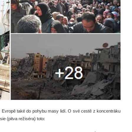
 Evropě také do pohybu masy lidí. O své cestě z koncentráku
ie (pitva režiséra) toto: