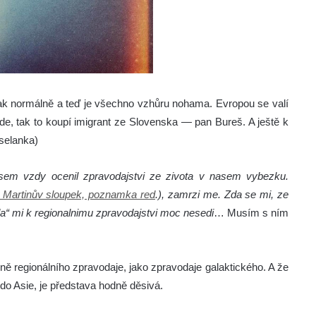
ak normálně a teď je všechno vzhůru nohama. Evropou se valí
de, tak to koupí imigrant ze Slovenska — pan Bureš. A ještě k
 selanka)
sem vzdy ocenil zpravodajstvi ze zivota v nasem vybezku.
 Martinův sloupek, poznamka red
.), zamrzi me. Zda se mi, ze
a“ mi k regionalnimu zpravodajstvi moc nesedi
… Musím s ním
ě regionálního zpravodaje, jako zpravodaje galaktického. A že
o Asie, je představa hodně děsivá.