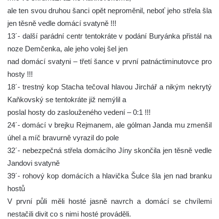
ale ten svou druhou šanci opět neproměnil, neboť jeho střela šla
jen těsně vedle domácí svatyně !!!
13´- další parádní centr tentokráte v podání Buryánka přistál na
noze Demčenka, ale jeho volej šel jen
nad domácí svatyni – třetí šance v první patnáctiminutovce pro
hosty !!!
18´- trestný kop Stacha tečoval hlavou Jirchář a nikým nekrytý
Kaňkovský se tentokráte již nemýlil a
poslal hosty do zaslouženého vedení – 0:1 !!!
24´- domácí v brejku Rejmanem, ale gólman Janda mu zmenšil
úhel a míč bravurně vyrazil do pole
32´- nebezpečná střela domácího Jíny skončila jen těsně vedle
Jandovi svatyně
39´- rohový kop domácích a hlavička Šulce šla jen nad branku
hostů
V první půli měli hosté jasně navrch a domácí se chvílemi
nestačili divit co s nimi hosté prováděli.