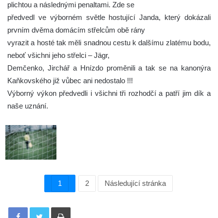
plichtou a následnými penaltami. Zde se
předvedl ve výborném světle hostující Janda, který dokázali
prvním dvěma domácím střelcům obě rány
vyrazit a hosté tak měli snadnou cestu k dalšímu zlatému bodu,
neboť všichni jeho střelci – Jägr,
Demčenko, Jirchář a Hnízdo proměnili a tak se na kanonýra
Kaňkovského již vůbec ani nedostalo !!!
Výborný výkon předvedli i všichni tři rozhodčí a patří jim dík a
naše uznání.
1
2
Následující stránka
Tisknout