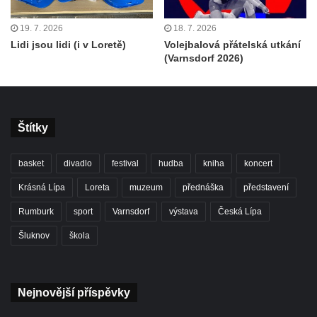
19. 7. 2026
18. 7. 2026
Lidi jsou lidi (i v Loretě)
Volejbalová přátelská utkání
(Varnsdorf 2026)
Štítky
basket
divadlo
festival
hudba
kniha
koncert
Krásná Lípa
Loreta
muzeum
přednáška
představení
Rumburk
sport
Varnsdorf
výstava
Česká Lípa
Šluknov
škola
Nejnovější příspěvky