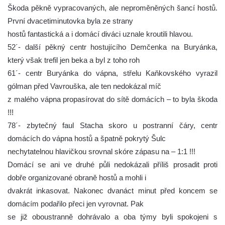
Škoda pěkně vypracovaných, ale neproměněných šancí hostů.
První dvacetiminutovka byla ze strany
hostů fantastická a i domácí diváci uznale kroutili hlavou.
52´- další pěkný centr hostujícího Demčenka na Buryánka,
který však trefil jen beka a byl z toho roh
61´- centr Buryánka do vápna, střelu Kaňkovského vyrazil
gólman před Vavrouška, ale ten nedokázal míč
z malého vápna propasírovat do sítě domácích – to byla škoda
!!!
78´- zbytečný faul Stacha skoro u postranní čáry, centr
domácích do vápna hostů a špatně pokrytý Šulc
nechytatelnou hlavičkou srovnal skóre zápasu na – 1:1 !!!
Domácí se ani ve druhé půli nedokázali příliš prosadit proti
dobře organizované obraně hostů a mohli i
dvakrát inkasovat. Nakonec dvanáct minut před koncem se
domácím podařilo přeci jen vyrovnat. Pak
se již oboustranně dohrávalo a oba týmy byli spokojeni s