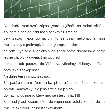
Na druhý venkovní zápas jsme odjížděli na velmi silného
soupeře z popředí tabulky a očekávali jsme po
celý zápas nápor domácích. To se však nekonalo a naše
mužstvo bylo překvapivě po celý zápas lepším
celkem, vytvořilo si daleko více šancí oproti domácím a nebýt
jediné chybičky dvanáct minut před
koncem, tak putovali do Vilémova všechny tři body. I přesto
obrovská spokojenost.
Nejdůležitější minuty zápasu:
3´- parádní centr Demčenka před bránu domácích, kde se
objevil Kaňkovský, ale jeho střela šla jen do
domácího gólmana, který míč se štěstím lapil !!!
8´- dlouhý aut Krasnického do vápna domácích, kde se dostal
míč ve skrumáži až ke Kaňkovskému,