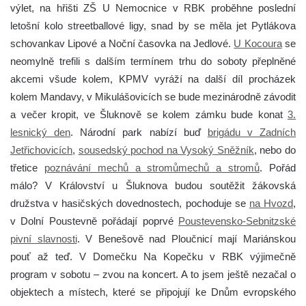
výlet, na hřišti ZŠ U Nemocnice v RBK proběhne poslední
letošní kolo streetballové ligy, snad by se měla jet Pytlákova
schovankav Lipové a Noční časovka na Jedlové.
U Kocoura
se
neomylně trefili s dalším termínem trhu do soboty přeplněné
akcemi všude kolem, KPMV vyráží na další díl procházek
kolem Mandavy, v Mikulášovicích se bude mezinárodně závodit
a večer kropit, ve Šluknově se kolem zámku bude konat
3.
lesnický den
. Národní park nabízí buď
brigádu v Zadních
Jetřichovicích
,
sousedský pochod na Vysoký Sněžník
, nebo do
třetice
poznávání mechů a stromůmechů a stromů
. Pořád
málo? V Království u Šluknova budou soutěžit žákovská
družstva v hasičských dovednostech, pochoduje se
na Hvozd
,
v Dolní Poustevně pořádají poprvé
Poustevensko-Sebnitzské
pivní slavnosti
. V Benešově nad Ploučnicí mají Mariánskou
pouť až teď. V Domečku Na Kopečku v RBK výjimečně
program v sobotu – zvou na koncert. A to jsem ještě nezačal o
objektech a místech, které se připojují ke Dnům evropského