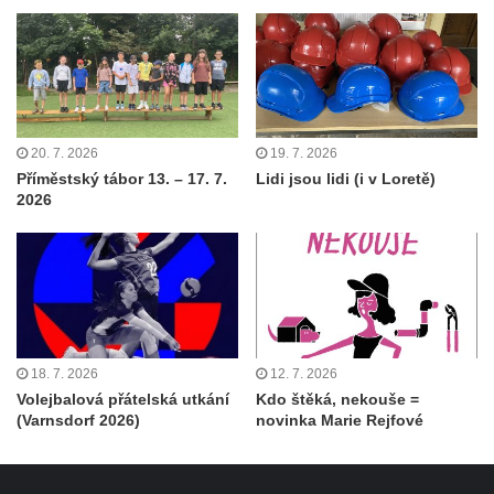
20. 7. 2026
19. 7. 2026
Příměstský tábor 13. – 17. 7.
Lidi jsou lidi (i v Loretě)
2026
18. 7. 2026
12. 7. 2026
Volejbalová přátelská utkání
Kdo štěká, nekouše =
(Varnsdorf 2026)
novinka Marie Rejfové