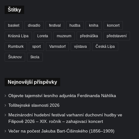
Štítky
basket
divadlo
festival
hudba
kniha
koncert
Krásná Lípa
Loreta
muzeum
přednáška
představení
Rumburk
sport
Varnsdorf
výstava
Česká Lípa
Šluknov
škola
Nejnovější příspěvky
Objevte tajemství lesního adjunkta Ferdinanda Náhlíka
Tolštejnské slavnosti 2026
Mezinárodní hudební festival varhanní duchovní hudby ve
Filipově 2026 – XIX. ročník – zahajovací koncert
Večer na počest Jakuba Bart-Ćišinského (1856–1909)