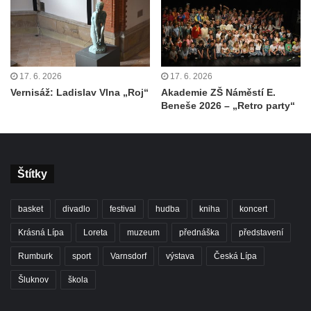
17. 6. 2026
17. 6. 2026
Vernisáž: Ladislav Vlna „Roj“
Akademie ZŠ Náměstí E.
Beneše 2026 – „Retro party“
Štítky
basket
divadlo
festival
hudba
kniha
koncert
Krásná Lípa
Loreta
muzeum
přednáška
představení
Rumburk
sport
Varnsdorf
výstava
Česká Lípa
Šluknov
škola