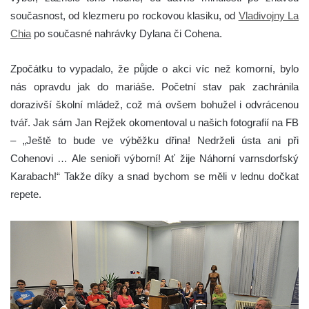
současnost, od klezmeru po rockovou klasiku, od
Vladivojny La
Chia
po současné nahrávky Dylana či Cohena.
Zpočátku to vypadalo, že půjde o akci víc než komorní, bylo
nás opravdu jak do mariáše. Početní stav pak zachránila
dorazivší školní mládež, což má ovšem bohužel i odvrácenou
tvář. Jak sám Jan Rejžek okomentoval u našich fotografií na FB
– „Ještě to bude ve výběžku dřina! Nedrželi ústa ani při
Cohenovi … Ale senioři výborní! Ať žije Náhorní varnsdorfský
Karabach!“ Takže díky a snad bychom se měli v lednu dočkat
repete.