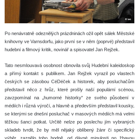
Po nenávratně odeznělých prázdninách ožil opět sálek Městské
knihovny ve Varnsdorfu, jako první se v něm (poprvé) představil
hudební a filmový kritik, novinář a spisovatel Jan Rejžek.
Tato nesmlouvavá osobnost obnovila svůj Hudební kaleidoskop
a přímý kontakt s publikem. Jan Rejžek vyrazil po vlastech
českých se zásobou CéDéček a historek, aby posluchačům
představil něco z hrůz, které prošly naší populární scénou,
zavzpomínal na „humorné historky“ ze svého působení v
médiích i různá výročí, a hlavně a především představil kousky,
se kterými se dnešní posluchač v masových médiích má velmi
těžkou šanci potkat. Určitě nelze po poslechu jím vybraných
skladeb tvrdit, že by měl nějaký oblíbený žánr či specifický
výběr, zaznělo toho hodně, od dávné minulosti po žhavou