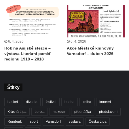
6. 4. 2026
6. 4. 2026
Rok na Asijské stezce –
Akce Městské knihovny
výstava Literární paměť
Varnsdorf – duben 2026
regionu 1918 – 2018
Štítky
basket
divadlo
festival
hudba
kniha
koncert
Krásná Lípa
Loreta
muzeum
přednáška
představení
Rumburk
sport
Varnsdorf
výstava
Česká Lípa