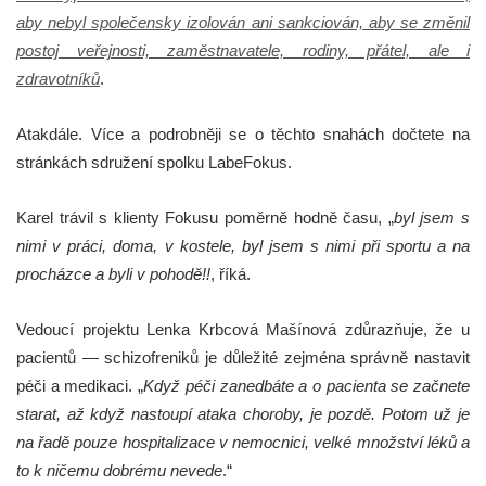
aby nebyl společensky izolován ani sankciován, aby se změnil
postoj veřejnosti, zaměstnavatele, rodiny, přátel, ale i
zdravotníků
.
Atakdále. Více a podrobněji se o těchto snahách dočtete na
stránkách sdružení spolku LabeFokus.
Karel trávil s klienty Fokusu poměrně hodně času, „
byl jsem s
nimi v práci, doma, v kostele, byl jsem s nimi při sportu a na
procházce a byli v pohodě!!
, říká.
Vedoucí projektu Lenka Krbcová Mašínová zdůrazňuje, že u
pacientů — schizofreniků je důležité zejména správně nastavit
péči a medikaci. „
Když péči zanedbáte a o pacienta se začnete
starat, až když nastoupí ataka choroby, je pozdě. Potom už je
na řadě pouze hospitalizace v nemocnici, velké množství léků a
to k ničemu dobrému nevede
.“