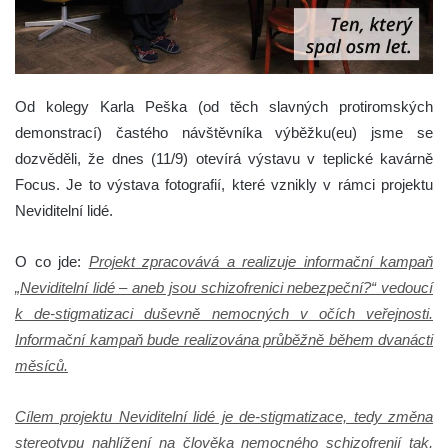
Od kolegy Karla Peška (od těch slavných protiromských
demonstrací) častého návštěvníka výběžku(eu) jsme se
dozvěděli, že dnes (11/9) otevírá výstavu v teplické kavárně
Focus. Je to výstava fotografií, které vznikly v rámci projektu
Neviditelní lidé.
O co jde:
Projekt zpracovává a realizuje informační kampaň
„Neviditelní lidé – aneb jsou schizofrenici nebezpeční?“ vedoucí
k de-stigmatizaci duševně nemocných v očích veřejnosti.
Informační kampaň bude realizována průběžně během dvanácti
měsíců.
Cílem projektu Neviditelní lidé je de-stigmatizace, tedy změna
stereotypu nahlížení na člověka nemocného schizofrenií tak,