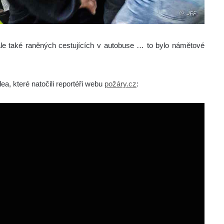
ale také raněných cestujících v autobuse … to bylo námětové
a, které natočili reportéři webu
požáry.cz
: