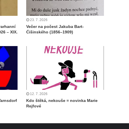
23. 7. 2026
varhanní
Večer na počest Jakuba Bart-
26 – XIX.
Ćišinského (1856–1909)
12. 7. 2026
Varnsdorf
Kdo štěká, nekouše = novinka Marie
Rejfové