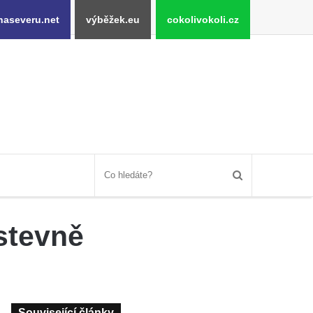
naseveru.net
výběžek.eu
cokolivokoli.cz
stevně
Související články