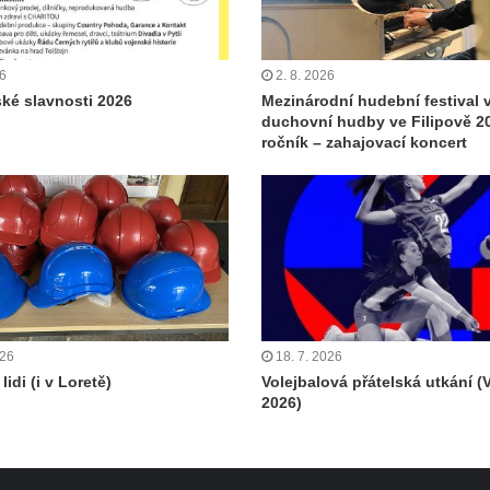
26
2. 8. 2026
ské slavnosti 2026
Mezinárodní hudební festival 
duchovní hudby ve Filipově 20
ročník – zahajovací koncert
026
18. 7. 2026
lidi (i v Loretě)
Volejbalová přátelská utkání (
2026)