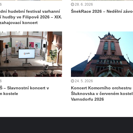
26
28. 6. 2026
dní hudební festival varhanní
ŠnekRace 2026 – Nedělní záv
 hudby ve Filipově 2026 – XIX.
 zahajovací koncert
26
24. 5. 2026
UŠ – Slavnostní koncert v
Koncert Komorního orchestru
 kostele
Šluknovska v červeném kostel
Varnsdorfu 2026