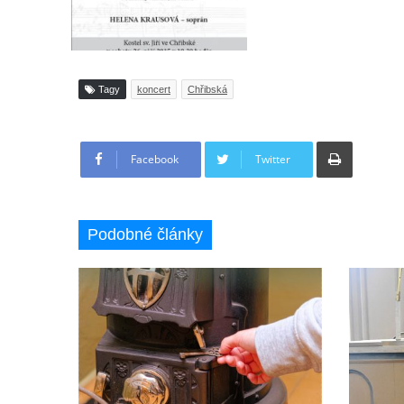
Tagy
koncert
Chřibská
Tisknout
Facebook
Twitter
Podobné články