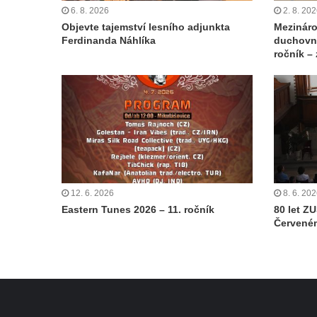
6. 8. 2026
2. 8. 20
Objevte tajemství lesního adjunkta
Mezináro
Ferdinanda Náhlíka
duchovní
ročník –
12. 6. 2026
8. 6. 20
Eastern Tunes 2026 – 11. ročník
80 let Z
Červeném