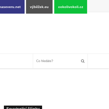
naseveru.net
výběžek.eu
cokolivokoli.cz
Související články