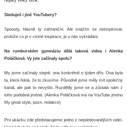
nějaký velký skok.
Sleduješ i jiné YouTubery?
Spousty, hlavně ty zahraniční. Ale snažím se neinspirovat,
protože co je v cizině inspirace, je u nás vykrádání.
Na rumburském gymnáziu dělá taková videa i Alenka
Poláčková. Vy jste začínaly spolu?
My jsme začínaly stejně, ona konkrétně o týden dřív. Ona byla
ta, která řekla, že to zkusíme. Původně jsme měly mít společný
kanál, ale pak to nevyšlo. Rozdělily jsme se a zůstala nám z
toho podobná jména. (Alenka Poláčková má na YouTube jméno
My great style, pozn. redakce)
Pro ukázku zde představujeme jedno z nejsledovanějších videí,