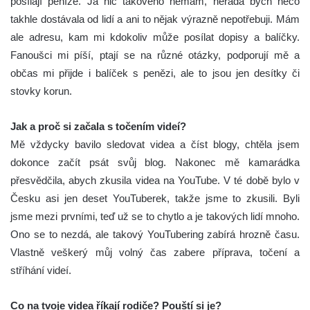
posílají peníze. Já nic takového nemám, nerada bych něco
takhle dostávala od lidí a ani to nějak výrazně nepotřebuji. Mám
ale adresu, kam mi kdokoliv může posílat dopisy a balíčky.
Fanoušci mi píší, ptají se na různé otázky, podporují mě a
občas mi přijde i balíček s penězi, ale to jsou jen desítky či
stovky korun.
Jak a proč si začala s točením videí?
Mě vždycky bavilo sledovat videa a číst blogy, chtěla jsem
dokonce začít psát svůj blog. Nakonec mě kamarádka
přesvědčila, abych zkusila videa na YouTube. V té době bylo v
Česku asi jen deset YouTuberek, takže jsme to zkusili. Byli
jsme mezi prvními, teď už se to chytlo a je takových lidí mnoho.
Ono se to nezdá, ale takový YouTubering zabírá hrozně času.
Vlastně veškerý můj volný čas zabere příprava, točení a
stříhání videí.
Co na tvoje videa říkají rodiče? Pouští si je?