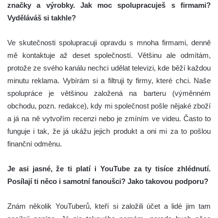
značky a výrobky. Jak moc spolupracuješ s firmami?
Vyděláváš si takhle?
Ve skutečnosti spolupracuji opravdu s mnoha firmami, denně
mě kontaktuje až deset společností. Většinu ale odmítám,
protože ze svého kanálu nechci udělat televizi, kde běží každou
minutu reklama. Vybírám si a filtruji ty firmy, které chci. Naše
spolupráce je většinou založená na barteru (výměnném
obchodu, pozn. redakce), kdy mi společnost pošle nějaké zboží
a já na ně vytvořím recenzi nebo je zmíním ve videu. Často to
funguje i tak, že já ukážu jejich produkt a oni mi za to pošlou
finanční odměnu.
Je asi jasné, že ti platí i YouTube za ty tisíce zhlédnutí.
Posílají ti něco i samotní fanoušci? Jako takovou podporu?
Znám několik YouTuberů, kteří si založili účet a lidé jim tam