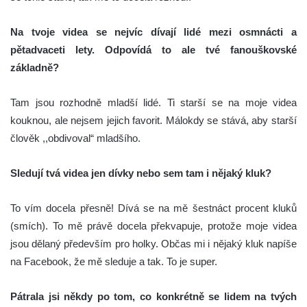
Na tvoje videa se nejvíc dívají lidé mezi osmnácti a
pětadvaceti lety. Odpovídá to ale tvé fanouškovské
základně?
Tam jsou rozhodně mladší lidé. Ti starší se na moje videa
kouknou, ale nejsem jejich favorit. Málokdy se stává, aby starší
člověk ,,obdivoval“ mladšího.
Sledují tvá videa jen dívky nebo sem tam i nějaký kluk?
To vím docela přesně! Dívá se na mě šestnáct procent kluků
(smích). To mě právě docela překvapuje, protože moje videa
jsou dělaný především pro holky. Občas mi i nějaký kluk napíše
na Facebook, že mě sleduje a tak. To je super.
Pátrala jsi někdy po tom, co konkrétně se lidem na tvých