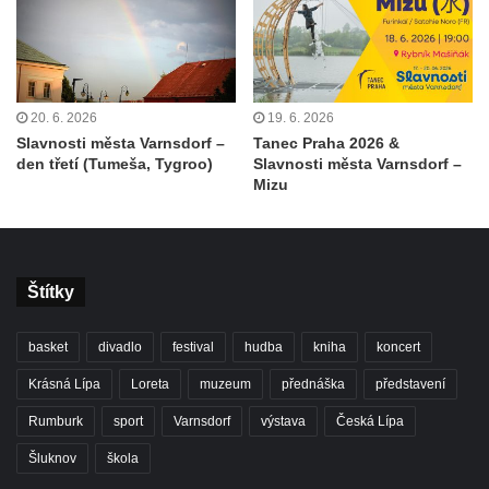
20. 6. 2026
19. 6. 2026
Slavnosti města Varnsdorf –
Tanec Praha 2026 &
den třetí (Tumeša, Tygroo)
Slavnosti města Varnsdorf –
Mizu
Štítky
basket
divadlo
festival
hudba
kniha
koncert
Krásná Lípa
Loreta
muzeum
přednáška
představení
Rumburk
sport
Varnsdorf
výstava
Česká Lípa
Šluknov
škola