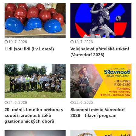
19. 7. 2026
18. 7. 2026
Lidi jsou lidi (i v Loretě)
Volejbalová přátelská utkání
(Varnsdorf 2026)
24. 6. 2026
22. 6. 2026
20. ročník Letního přeboru v
Slavnosti města Varnsdorf
soutěži zručnosti žáků
2026 – hlavní program
gastronomických oborů