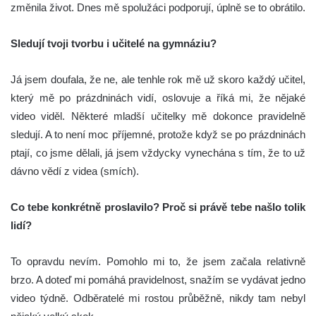
změnila život. Dnes mě spolužáci podporují, úplně se to obrátilo.
Sledují tvoji tvorbu i učitelé na gymnáziu?
Já jsem doufala, že ne, ale tenhle rok mě už skoro každý učitel,
který mě po prázdninách vidí, oslovuje a říká mi, že nějaké
video viděl. Některé mladší učitelky mě dokonce pravidelně
sledují. A to není moc příjemné, protože když se po prázdninách
ptají, co jsme dělali, já jsem vždycky vynechána s tím, že to už
dávno vědí z videa (smích).
Co tebe konkrétně proslavilo? Proč si právě tebe našlo tolik
lidí?
To opravdu nevím. Pomohlo mi to, že jsem začala relativně
brzo. A doteď mi pomáhá pravidelnost, snažím se vydávat jedno
video týdně. Odběratelé mi rostou průběžně, nikdy tam nebyl