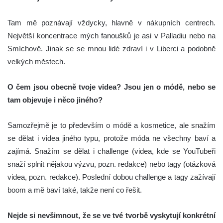
Tam mě poznávají vždycky, hlavně v nákupních centrech.
Největší koncentrace mých fanoušků je asi v Palladiu nebo na
Smíchově. Jinak se se mnou lidé zdraví i v Liberci a podobně
velkých městech.
O čem jsou obecně tvoje videa? Jsou jen o módě, nebo se
tam objevuje i něco jiného?
Samozřejmě je to především o módě a kosmetice, ale snažím
se dělat i videa jiného typu, protože móda ne všechny baví a
zajímá. Snažím se dělat i challenge (videa, kde se YouTubeři
snaží splnit nějakou výzvu, pozn. redakce) nebo tagy (otázková
videa, pozn. redakce). Poslední dobou challenge a tagy zažívají
boom a mě baví také, takže není co řešit.
Nejde si nevšimnout, že se ve tvé tvorbě vyskytují konkrétní