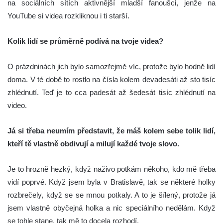
na sociálních sítích aktivnější mladší fanoušci, jenže na
YouTube si videa rozkliknou i ti starší.
Kolik lidí se průměrně podívá na tvoje videa?
O prázdninách jich bylo samozřejmě víc, protože bylo hodně lidí
doma. V té době to rostlo na čísla kolem devadesáti až sto tisíc
zhlédnutí. Teď je to cca padesát až šedesát tisíc zhlédnutí na
video.
Já si třeba neumím představit, že máš kolem sebe tolik lidí,
kteří tě vlastně obdivují a milují každé tvoje slovo.
Je to hrozně hezký, když naživo potkám někoho, kdo mě třeba
vidí poprvé. Když jsem byla v Bratislavě, tak se některé holky
rozbrečely, když se se mnou potkaly. A to je šílený, protože já
jsem vlastně obyčejná holka a nic speciálního nedělám. Když
se tohle stane, tak mě to docela rozhodí.