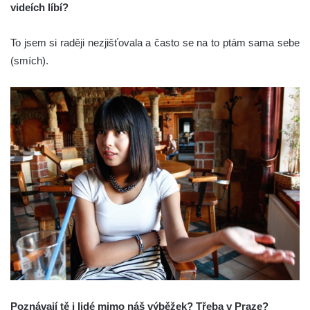
videích líbí?
To jsem si raději nezjišťovala a často se na to ptám sama sebe
(smích).
Poznávají tě i lidé mimo náš výběžek? Třeba v Praze?