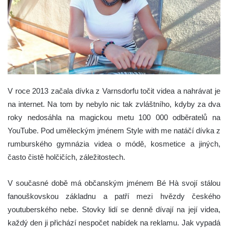
V roce 2013 začala dívka z Varnsdorfu točit videa a nahrávat je
na internet. Na tom by nebylo nic tak zvláštního, kdyby za dva
roky nedosáhla na magickou metu 100 000 odběratelů na
YouTube. Pod uměleckým jménem Style with me natáčí dívka z
rumburského gymnázia videa o módě, kosmetice a jiných,
často čistě holčičích, záležitostech.
V současné době má občanským jménem Bé Hà svojí stálou
fanouškovskou základnu a patří mezi hvězdy českého
youtuberského nebe. Stovky lidí se denně dívají na její videa,
každý den ji přichází nespočet nabídek na reklamu. Jak vypadá