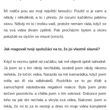
Mí rodiče jsou asi moji největší fanoušci. Pouští si je sami a
někdy i několikrát, a to i přesto, že rozumí každému pátému
slovu. Někdy mi to i trošku vadí, protože nemám ráda, když se
na svá videa dívám zpětně. Pak procházím bytem a skoro
pokaždé se slyším se mluvit (smích).
Jak reagovali tvoji spolužáci na to, že jsi vlastně slavná?
Když to vezmu úplně od začátku, tak mě objevili úplně náhodně.
Já jsem se s tím nikdy nechlubila, osobně jsem nikdy nikomu
neřekla, že točím videa. Narazila na mě kamarádka, když jsem
měla asi tři sta odběratelů. Rozkřiklo se to po třídě a
samozřejmě následovala negativní reakce. Byla jsem proto
terčem posměchu a chtěla jsem s tím seknout. Dokonce jsem
toho na pár dní nechala a skryla svá videa. Nakonec jsem si
řekla, že mi to za to nestojí a dnes mi moje videa kompletně