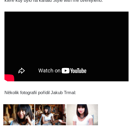
které kdy bylo na kanálu Style with me uveřejněno:
Několik fotografií pořídil Jakub Trmal: