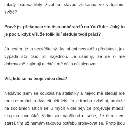
mladý osmnáctiletý život se slávou získanou ve virtuálním
světě?
Právě jsi překonala sto tisíc odběratelů na YouTube. Jaký to
je pocit, když víš, že tolik lidí sleduje tvoji práci?
Já nevím, je to neuvěřitelný. Asi si ani nedokážu představit, jak
vypadá sto tisíc lidí najednou. Je úžasný, že se o mě
dobrovolně zajímají a chtějí mě dál a dál sledovat.
Víš, kdo se na tvoje videa dívá?
Nedávno jsem se koukala na statistiky a nejvíc mě sledují lidé
mezi osmnácti a dvaceti pěti lety. To je trochu zvláštní, protože
na sociálních sítích se u mých videí nejvíce projevuje mladší
skupina fanoušků. Vidím ale například u sebe, že čím jsem
starší, tím už nemám takovou potřebu projevovat se. Proto jsou