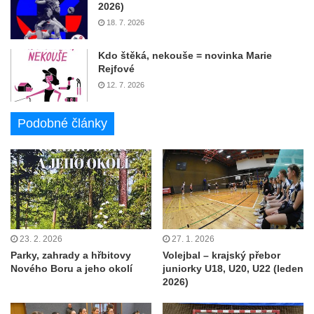
2026)
18. 7. 2026
Kdo štěká, nekouše = novinka Marie
Rejfové
12. 7. 2026
Podobné články
23. 2. 2026
27. 1. 2026
Parky, zahrady a hřbitovy
Volejbal – krajský přebor
Nového Boru a jeho okolí
juniorky U18, U20, U22 (leden
2026)