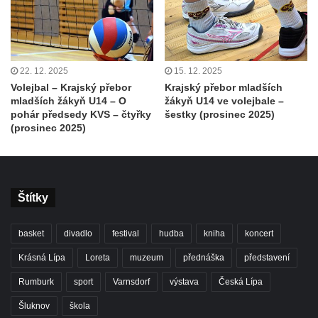
22. 12. 2025
15. 12. 2025
Volejbal – Krajský přebor
Krajský přebor mladších
mladších žákyň U14 – O
žákyň U14 ve volejbale –
pohár předsedy KVS – čtyřky
šestky (prosinec 2025)
(prosinec 2025)
Štítky
basket
divadlo
festival
hudba
kniha
koncert
Krásná Lípa
Loreta
muzeum
přednáška
představení
Rumburk
sport
Varnsdorf
výstava
Česká Lípa
Šluknov
škola