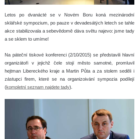
Letos po dvanácté se v Novém Boru koná mezinárodní
sklářské sympozium, po pauze v devadesátých letech se tahle
akce stabilizovala a sebevědomě dáva světu najevo: jsme tady
a se sklem to umíme!
Na páteční tiskové konferenci (2/10/2015) se představili hlavní
organizátoři v jejichž čele stojí město samotné, promluvil
hejtman Libereckého kraje a Martin Půta a za stolem seděli i
zástupci firem, které se na organizoivání sympozia podílejí
(
kompletní seznam najdete tady
).