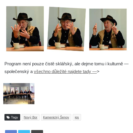
Program není pouze čistě sklářský, ale dejme tomu i kulturně —
společenský a
všechno důležité najdete tady —
>
Tagy
Nový Bor
Kamenický Šenov
igs
Tisknout