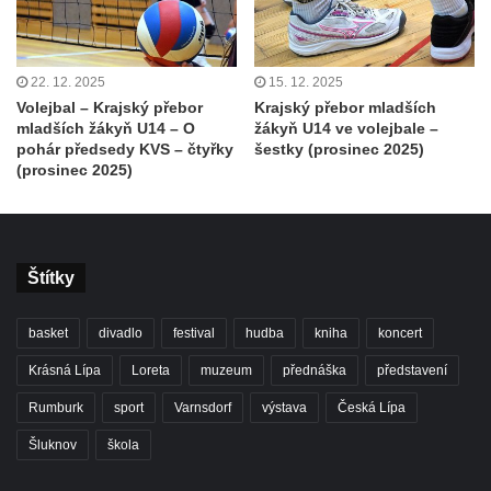
22. 12. 2025
15. 12. 2025
Volejbal – Krajský přebor
Krajský přebor mladších
mladších žákyň U14 – O
žákyň U14 ve volejbale –
pohár předsedy KVS – čtyřky
šestky (prosinec 2025)
(prosinec 2025)
Štítky
basket
divadlo
festival
hudba
kniha
koncert
Krásná Lípa
Loreta
muzeum
přednáška
představení
Rumburk
sport
Varnsdorf
výstava
Česká Lípa
Šluknov
škola