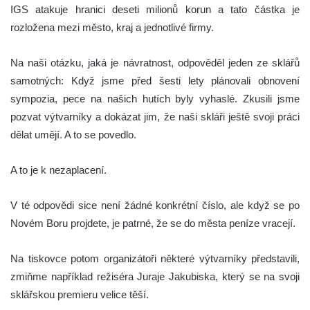
IGS atakuje hranici deseti milionů korun a tato částka je
rozložena mezi město, kraj a jednotlivé firmy.
Na naši otázku, jaká je návratnost, odpověděl jeden ze sklářů
samotných: Když jsme před šesti lety plánovali obnovení
sympozia, pece na našich hutích byly vyhaslé. Zkusili jsme
pozvat výtvarníky a dokázat jim, že naši skláři ještě svoji práci
dělat umějí. A to se povedlo.
A to je k nezaplacení.
V té odpovědi sice není žádné konkrétní číslo, ale když se po
Novém Boru projdete, je patrné, že se do města peníze vracejí.
Na tiskovce potom organizátoři některé výtvarníky představili,
zmiňme například režiséra Juraje Jakubiska, který se na svoji
sklářskou premieru velice těší.