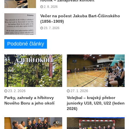
2. 8. 2026
Večer na počest Jakuba Bart-Ćišinského
(1856–1909)
23. 7. 2026
Podobné články
23. 2. 2026
27. 1. 2026
Parky, zahrady a hřbitovy
Volejbal – krajský přebor
Nového Boru a jeho okolí
juniorky U18, U20, U22 (leden
2026)