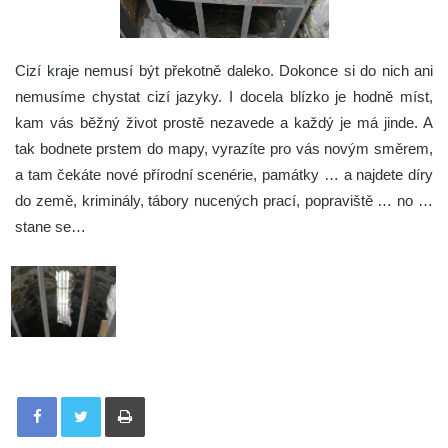
Cizí kraje nemusí být překotně daleko. Dokonce si do nich ani
nemusíme chystat cizí jazyky. I docela blízko je hodně míst,
kam vás běžný život prostě nezavede a každý je má jinde. A
tak bodnete prstem do mapy, vyrazíte pro vás novým směrem,
a tam čekáte nové přírodní scenérie, památky … a najdete díry
do země, kriminály, tábory nucených prací, popraviště … no …
stane se…
Tisknout