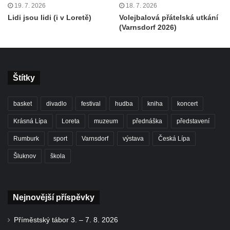
19. 7. 2026
18. 7. 2026
Lidi jsou lidi (i v Loretě)
Volejbalová přátelská utkání
(Varnsdorf 2026)
Štítky
basket
divadlo
festival
hudba
kniha
koncert
Krásná Lípa
Loreta
muzeum
přednáška
představení
Rumburk
sport
Varnsdorf
výstava
Česká Lípa
Šluknov
škola
Nejnovější příspěvky
Příměstský tábor 3. – 7. 8. 2026