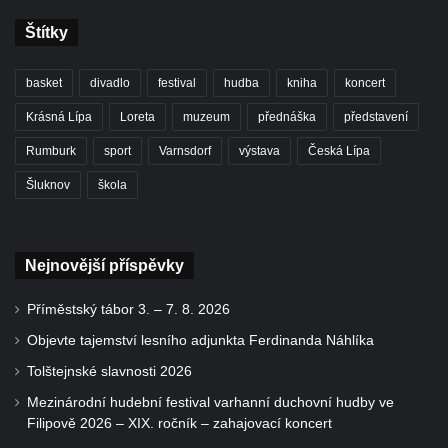
Štítky
basket
divadlo
festival
hudba
kniha
koncert
Krásná Lípa
Loreta
muzeum
přednáška
představení
Rumburk
sport
Varnsdorf
výstava
Česká Lípa
Šluknov
škola
Nejnovější příspěvky
Příměstský tábor 3. – 7. 8. 2026
Objevte tajemství lesního adjunkta Ferdinanda Náhlíka
Tolštejnské slavnosti 2026
Mezinárodní hudební festival varhanní duchovní hudby ve
Filipově 2026 – XIX. ročník – zahajovací koncert