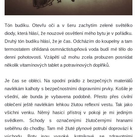
Tón budíku. Otevřu oči a v šeru zachytím zelené světélko
diody, která hlásí, že nouzové osvětlení mého bytu je v pořádku.
Druhý tón budíku hlásí, že je čas. Odcházím do koupelny a tam
termostatem ohlídaná osmnáctistupňová voda budí mé tělo do
denní pohotovosti. Vzápětí už mohu zcela probuzen posnídat
několik vitamínových tablet a potravinových doplňků.
Je čas se obléci. Na spodní prádlo z bezpečných materiálů
navlékám kalhoty s bezpečnostními dopravními prvky. Košile je
všední, ale bunda je vybavena podobně. Přesto přes civilní
oblečení ještě navlékám lehkou žlutou reflexní vestu. Tak jako
všichni venku. Němý hasicí přístroj v pokoji je mi jediným
svědkem. Schody s označenými žlutočernými hranami
seběhnu do chodby. Tam mě žluté plynové potrubí doprovází k
východu. Boty jsou vysoké, kotníkové, se zdravotními