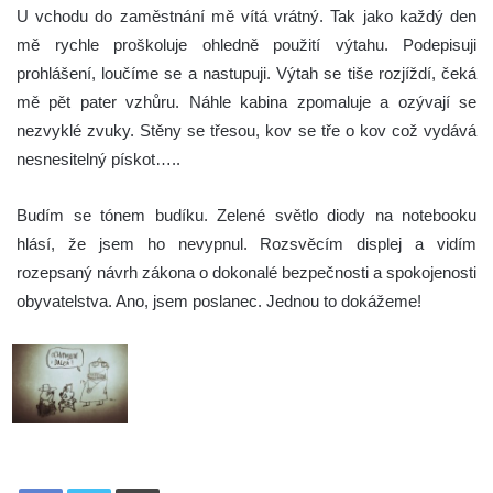
U vchodu do zaměstnání mě vítá vrátný. Tak jako každý den
mě rychle proškoluje ohledně použití výtahu. Podepisuji
prohlášení, loučíme se a nastupuji. Výtah se tiše rozjíždí, čeká
mě pět pater vzhůru. Náhle kabina zpomaluje a ozývají se
nezvyklé zvuky. Stěny se třesou, kov se tře o kov což vydává
nesnesitelný pískot…..
Budím se tónem budíku. Zelené světlo diody na notebooku
hlásí, že jsem ho nevypnul. Rozsvěcím displej a vidím
rozepsaný návrh zákona o dokonalé bezpečnosti a spokojenosti
obyvatelstva. Ano, jsem poslanec. Jednou to dokážeme!
Tisknout