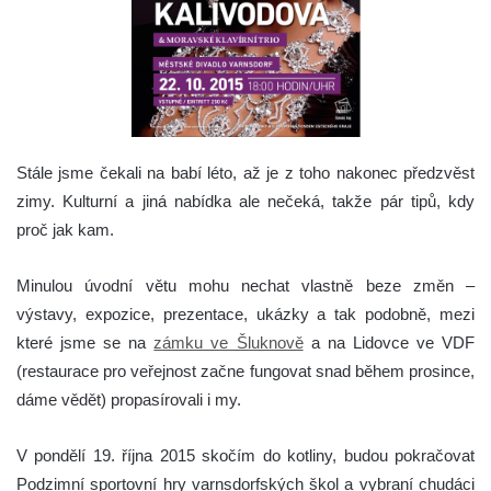
Stále jsme čekali na babí léto, až je z toho nakonec předzvěst
zimy. Kulturní a jiná nabídka ale nečeká, takže pár tipů, kdy
proč jak kam.
Minulou úvodní větu mohu nechat vlastně beze změn –
výstavy, expozice, prezentace, ukázky a tak podobně, mezi
které jsme se na
zámku ve Šluknově
a na Lidovce ve VDF
(restaurace pro veřejnost začne fungovat snad během prosince,
dáme vědět) propasírovali i my.
V pondělí 19. října 2015 skočím do kotliny, budou pokračovat
Podzimní sportovní hry varnsdorfských škol a vybraní chudáci