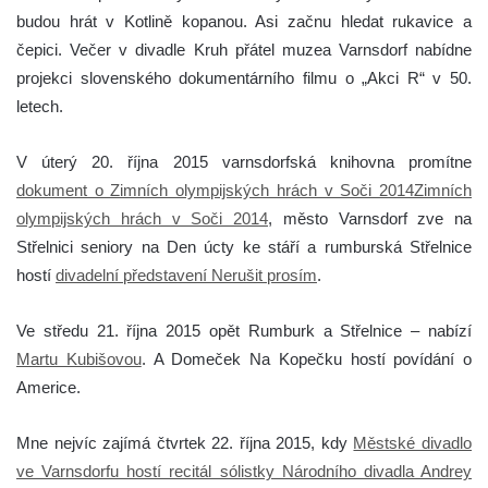
budou hrát v Kotlině kopanou. Asi začnu hledat rukavice a
čepici. Večer v divadle Kruh přátel muzea Varnsdorf nabídne
projekci slovenského dokumentárního filmu o „Akci R“ v 50.
letech.
V úterý 20. října 2015 varnsdorfská knihovna promítne
dokument o Zimních olympijských hrách v Soči 2014Zimních
olympijských hrách v Soči 2014
, město Varnsdorf zve na
Střelnici seniory na Den úcty ke stáří a rumburská Střelnice
hostí
divadelní představení Nerušit prosím
.
Ve středu 21. října 2015 opět Rumburk a Střelnice – nabízí
Martu Kubišovou
. A Domeček Na Kopečku hostí povídání o
Americe.
Mne nejvíc zajímá čtvrtek 22. října 2015, kdy
Městské divadlo
ve Varnsdorfu hostí recitál sólistky Národního divadla Andrey