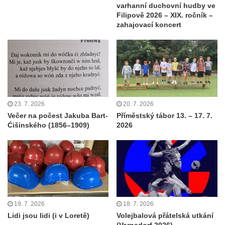
varhanní duchovní hudby ve
Filipově 2026 – XIX. ročník –
zahajovací koncert
23. 7. 2026
20. 7. 2026
Večer na počest Jakuba Bart-
Příměstský tábor 13. – 17. 7.
Ćišinského (1856–1909)
2026
19. 7. 2026
18. 7. 2026
Lidi jsou lidi (i v Loretě)
Volejbalová přátelská utkání