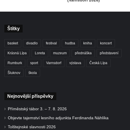
(Varnsdorf 2026)
Štítky
basket
divadlo
festival
hudba
kniha
koncert
Krásná Lípa
Loreta
muzeum
přednáška
představení
Rumburk
sport
Varnsdorf
výstava
Česká Lípa
Šluknov
škola
Nejnovější příspěvky
Příměstský tábor 3. – 7. 8. 2026
Objevte tajemství lesního adjunkta Ferdinanda Náhlíka
Tolštejnské slavnosti 2026