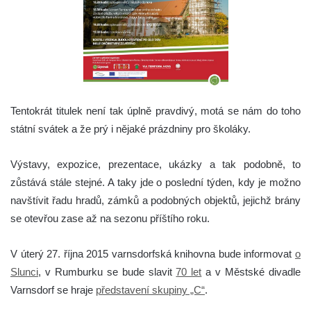
Tentokrát titulek není tak úplně pravdivý, motá se nám do toho
státní svátek a že prý i nějaké prázdniny pro školáky.
Výstavy, expozice, prezentace, ukázky a tak podobně, to
zůstává stále stejné. A taky jde o poslední týden, kdy je možno
navštívit řadu hradů, zámků a podobných objektů, jejichž brány
se otevřou zase až na sezonu příštího roku.
V úterý 27. října 2015 varnsdorfská knihovna bude informovat
o
Slunci
, v Rumburku se bude slavit
70 let
a v Městské divadle
Varnsdorf se hraje
představení skupiny „C“
.