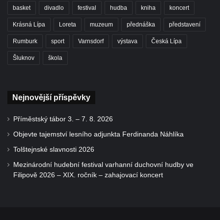
basket
divadlo
festival
hudba
kniha
koncert
Krásná Lípa
Loreta
muzeum
přednáška
představení
Rumburk
sport
Varnsdorf
výstava
Česká Lípa
Šluknov
škola
Nejnovější příspěvky
Příměstský tábor 3. – 7. 8. 2026
Objevte tajemství lesního adjunkta Ferdinanda Náhlíka
Tolštejnské slavnosti 2026
Mezinárodní hudební festival varhanní duchovní hudby ve
Filipově 2026 – XIX. ročník – zahajovací koncert