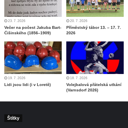
23. 7. 2026
20. 7. 2026
Večer na počest Jakuba Bart-
Příměstský tábor 13. – 17. 7.
Ćišinského (1856–1909)
2026
19. 7. 2026
18. 7. 2026
Lidi jsou lidi (i v Loretě)
Volejbalová přátelská utkání
(Varnsdorf 2026)
Štítky