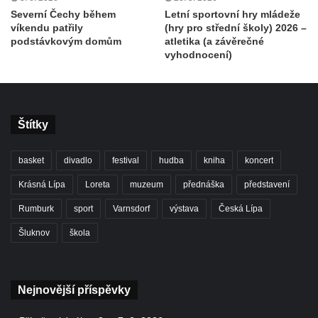
Severní Čechy během
Letní sportovní hry mládeže
víkendu patřily
(hry pro střední školy) 2026 –
podstávkovým domům
atletika (a závěrečné
vyhodnocení)
Štítky
basket
divadlo
festival
hudba
kniha
koncert
Krásná Lípa
Loreta
muzeum
přednáška
představení
Rumburk
sport
Varnsdorf
výstava
Česká Lípa
Šluknov
škola
Nejnovější příspěvky