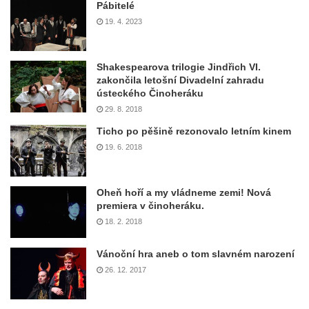
Pábitelé
19. 4. 2023
Shakespearova trilogie Jindřich VI.
zakončila letošní Divadelní zahradu
ústeckého Činoheráku
29. 8. 2018
Ticho po pěšině rezonovalo letním kinem
19. 6. 2018
Oheň hoří a my vládneme zemi! Nová
premiera v činoheráku.
18. 2. 2018
Vánoční hra aneb o tom slavném narození
26. 12. 2017