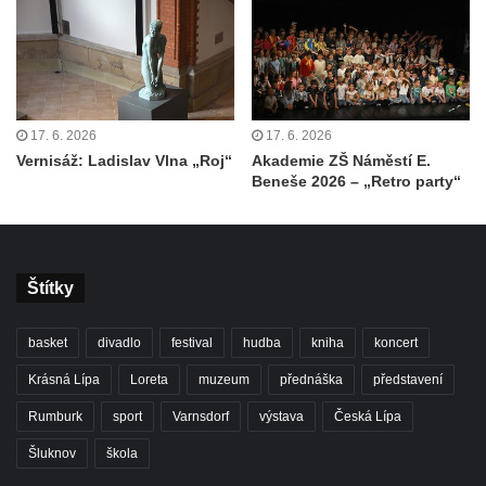
17. 6. 2026
17. 6. 2026
Vernisáž: Ladislav Vlna „Roj“
Akademie ZŠ Náměstí E.
Beneše 2026 – „Retro party“
Štítky
basket
divadlo
festival
hudba
kniha
koncert
Krásná Lípa
Loreta
muzeum
přednáška
představení
Rumburk
sport
Varnsdorf
výstava
Česká Lípa
Šluknov
škola