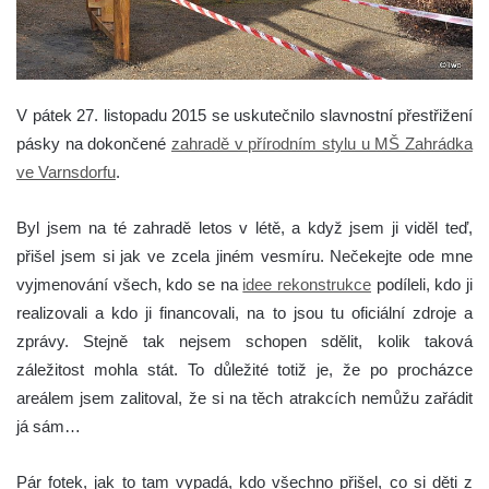
V pátek 27. listopadu 2015 se uskutečnilo slavnostní přestřižení
pásky na dokončené
zahradě v přírodním stylu u MŠ Zahrádka
ve Varnsdorfu
.
Byl jsem na té zahradě letos v létě, a když jsem ji viděl teď,
přišel jsem si jak ve zcela jiném vesmíru. Nečekejte ode mne
vyjmenování všech, kdo se na
idee rekonstrukce
podíleli, kdo ji
realizovali a kdo ji financovali, na to jsou tu oficiální zdroje a
zprávy. Stejně tak nejsem schopen sdělit, kolik taková
záležitost mohla stát. To důležité totiž je, že po procházce
areálem jsem zalitoval, že si na těch atrakcích nemůžu zařádit
já sám…
Pár fotek, jak to tam vypadá, kdo všechno přišel, co si děti z