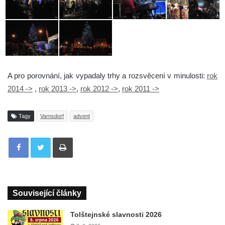
A pro porovnání, jak vypadaly trhy a rozsvěcení v minulosti:
rok
2014 ->
,
rok 2013 ->
,
rok 2012 ->
,
rok 2011 ->
Tagy
Varnsdorf
advent
Tisknout
Související články
Tolštejnské slavnosti 2026