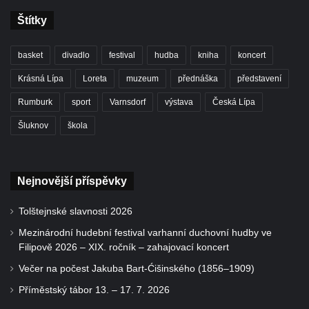
Štítky
basket
divadlo
festival
hudba
kniha
koncert
Krásná Lípa
Loreta
muzeum
přednáška
představení
Rumburk
sport
Varnsdorf
výstava
Česká Lípa
Šluknov
škola
Nejnovější příspěvky
Tolštejnské slavnosti 2026
Mezinárodní hudební festival varhanní duchovní hudby ve
Filipově 2026 – XIX. ročník – zahajovací koncert
Večer na počest Jakuba Bart-Ćišinského (1856–1909)
Příměstský tábor 13. – 17. 7. 2026