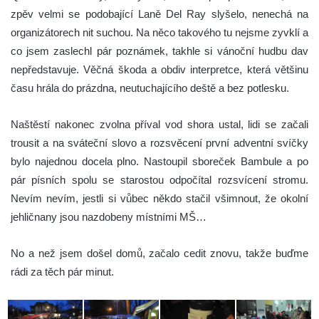
zpěv velmi se podobající Laně Del Ray slyšelo, nenechá na
organizátorech nit suchou. Na něco takového tu nejsme zyvklí a
co jsem zaslechl pár poznámek, takhle si vánoční hudbu dav
nepředstavuje. Věčná škoda a obdiv interpretce, která většinu
času hrála do prázdna, neutuchajícího deště a bez potlesku.
Naštěstí nakonec zvolna příval vod shora ustal, lidi se začali
trousit a na sváteční slovo a rozsvěcení první adventní svíčky
bylo najednou docela plno. Nastoupil sboreček Bambule a po
pár písních spolu se starostou odpočítal rozsvícení stromu.
Nevím nevím, jestli si vůbec někdo stačil všimnout, že okolní
jehličnany jsou nazdobeny místními MŠ…
No a než jsem došel domů, začalo cedit znovu, takže buďme
rádi za těch pár minut.