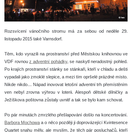
Rozsvícení vánočního stromu má za sebou od neděle 29.
listopadu 2015 také Varnsdorf.
Těm, kdo vyrazili na prostranství před Městskou knihovnou ve
VDF rovnou
z adventní pohádky
, se naskytl neradostný pohled.
Po krajích prostranství stánky se stánkaři, kteří v chladu a dešti
vypadali jako zmoklé slepice, a mezi tím opršelé prázdné místo.
Nikde nikdo… Nápad inovovat letošní adventní trh přemístěním
ven nebyl zrovna výhrou v loterii. Alespoň dětské dílničky a
Ježíškova poštovna zůstaly uvnitř a tak se bylo kam schovat.
Po pár minutách zmrzlého přešlapování došlo na koncertování.
Barbora Mochowa
a o něco později ji doprovázející Kvintesence
Quartet snahu měly, ale myslím, že těch pár posluchačů, kteří