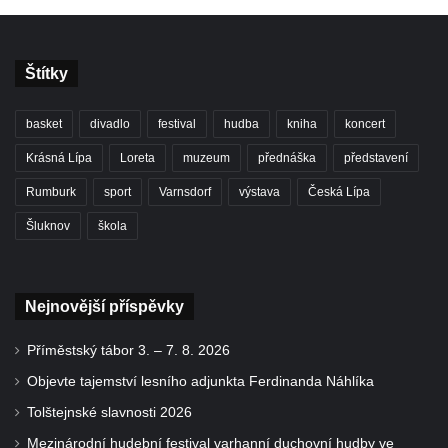
Štítky
basket
divadlo
festival
hudba
kniha
koncert
Krásná Lípa
Loreta
muzeum
přednáška
představení
Rumburk
sport
Varnsdorf
výstava
Česká Lípa
Šluknov
škola
Nejnovější příspěvky
Příměstský tábor 3. – 7. 8. 2026
Objevte tajemství lesního adjunkta Ferdinanda Náhlíka
Tolštejnské slavnosti 2026
Mezinárodní hudební festival varhanní duchovní hudby ve