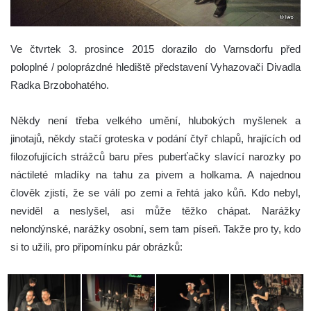
Ve čtvrtek 3. prosince 2015 dorazilo do Varnsdorfu před
poloplné / poloprázdné hlediště představení Vyhazovači Divadla
Radka Brzobohatého.
Někdy není třeba velkého umění, hlubokých myšlenek a
jinotajů, někdy stačí groteska v podání čtyř chlapů, hrajících od
filozofujících strážců baru přes puberťačky slavící narozky po
náctileté mladíky na tahu za pivem a holkama. A najednou
člověk zjistí, že se válí po zemi a řehtá jako kůň. Kdo nebyl,
neviděl a neslyšel, asi může těžko chápat. Narážky
nelondýnské, narážky osobní, sem tam píseň. Takže pro ty, kdo
si to užili, pro připomínku pár obrázků: