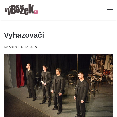
Vyhazovači
Ivo Šafus
4. 12. 2015