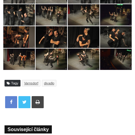
Tagy
Varnsdorf
divadlo
Tisknout
Související články