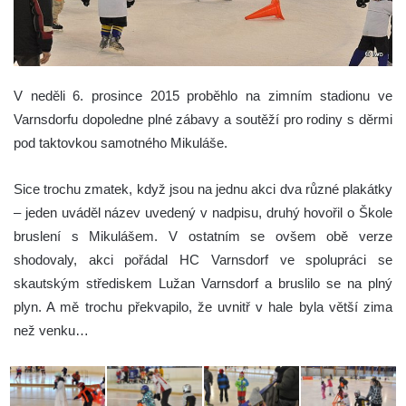
V neděli 6. prosince 2015 proběhlo na zimním stadionu ve
Varnsdorfu dopoledne plné zábavy a soutěží pro rodiny s děrmi
pod taktovkou samotného Mikuláše.
Sice trochu zmatek, když jsou na jednu akci dva různé plakátky
– jeden uváděl název uvedený v nadpisu, druhý hovořil o Škole
bruslení s Mikulášem. V ostatním se ovšem obě verze
shodovaly, akci pořádal HC Varnsdorf ve spolupráci se
skautským střediskem Lužan Varnsdorf a bruslilo se na plný
plyn. A mě trochu překvapilo, že uvnitř v hale byla větší zima
než venku…