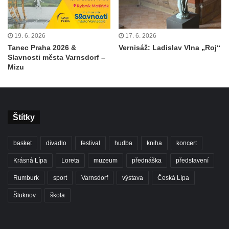
19. 6. 2026
17. 6. 2026
Tanec Praha 2026 &
Vernisáž: Ladislav Vlna „Roj“
Slavnosti města Varnsdorf –
Mizu
Štítky
basket
divadlo
festival
hudba
kniha
koncert
Krásná Lípa
Loreta
muzeum
přednáška
představení
Rumburk
sport
Varnsdorf
výstava
Česká Lípa
Šluknov
škola