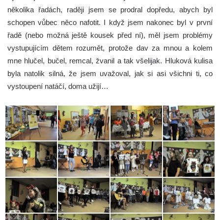
několika řadách, raději jsem se prodral dopředu, abych byl
schopen vůbec něco nafotit. I když jsem nakonec byl v první
řadě (nebo možná ještě kousek před ní), měl jsem problémy
vystupujícím dětem rozumět, protože dav za mnou a kolem
mne hlučel, bučel, remcal, žvanil a tak všelijak. Hluková kulisa
byla natolik silná, že jsem uvažoval, jak si asi všichni ti, co
vystoupení natáčí, doma užijí…