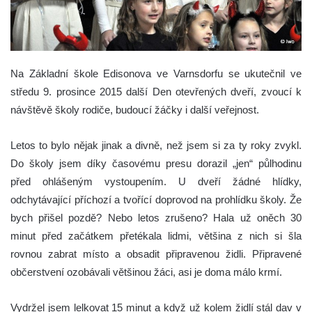
Na Základní škole Edisonova ve Varnsdorfu se ukutečnil ve
středu 9. prosince 2015 další Den otevřených dveří, zvoucí k
návštěvě školy rodiče, budoucí žáčky i další veřejnost.
Letos to bylo nějak jinak a divně, než jsem si za ty roky zvykl.
Do školy jsem díky časovému presu dorazil „jen“ půlhodinu
před ohlášeným vystoupením. U dveří žádné hlídky,
odchytávající příchozí a tvořící doprovod na prohlídku školy. Že
bych přišel pozdě? Nebo letos zrušeno? Hala už oněch 30
minut před začátkem přetékala lidmi, většina z nich si šla
rovnou zabrat místo a obsadit připravenou židli. Připravené
občerstvení ozobávali většinou žáci, asi je doma málo krmí.
Vydržel jsem lelkovat 15 minut a když už kolem židlí stál dav v