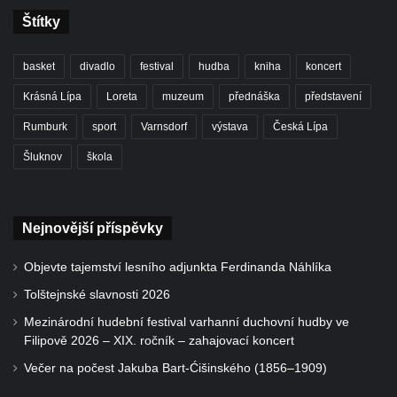
Štítky
basket
divadlo
festival
hudba
kniha
koncert
Krásná Lípa
Loreta
muzeum
přednáška
představení
Rumburk
sport
Varnsdorf
výstava
Česká Lípa
Šluknov
škola
Nejnovější příspěvky
Objevte tajemství lesního adjunkta Ferdinanda Náhlíka
Tolštejnské slavnosti 2026
Mezinárodní hudební festival varhanní duchovní hudby ve
Filipově 2026 – XIX. ročník – zahajovací koncert
Večer na počest Jakuba Bart-Ćišinského (1856–1909)