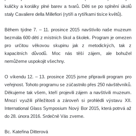
kuličky a korálky plné barev a tvarů. Děti se po splnění úkolů
staly Cavaliere della Millefiori (rytíři a rytířkami tisíce květů).
Během týdne 7. – 11. prosince 2015 navštívilo naše muzeum
bezmála 600 dětí z místních škol a školek. Program je omezen
pro určitou věkovou skupinu jak z metodických, tak z
kapacitních důvodů. Moc nás těší zájem, ale bohužel
nemůžeme uspokojit všechny.
O víkendu 12. – 13. prosince 2015 jsme připravili program pro
veřejnost. Tohoto programu se zúčastnilo přes 250 návštěvníků.
Děkujeme tak všem, kteří projevili zájem a navštívili muzeum.
Mnozí využili příležitosti a zároveň si prohlédli výstavu XII.
International Glass Symposium Nový Bor 2015, která potrvá až
do 28. února 2016. Srdečně Vás zveme.
Bc. Kateřina Ditterová