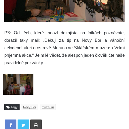
PS: Od těch, které mnozí dozajista na fotkách poznáváte,
dorazil taky mail: „Děkuji za tip na Nový Bor a vánoční
celodenní akci o ostrově Murano ve Sklářském muzeu:-) Velmi
příjemná akce.“ Je milé vědět, že alespoň jeden člověk čte naše
pravidelné pozvánky…
Tagy
Nový Bor
muzeum
Tisknout