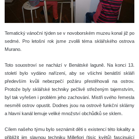
Tematický vánoční týden se v novoborském muzeu konal již po
sedmé. Pro letošní rok jsme zvolili téma sklářského ostrova
Murano.
Toto souostroví se nachází v Benátské laguně. Na konci 13.
století bylo vydáno nařízení, aby se všichni benátští skláři
především kvůli nebezpečí požáru přestěhovali na ostrov.
Protože byly sklářské techniky pečlivě střeženým tajemstvím,
byl tak vyřešen i problém jeho zachování. Mistři svého řemesla
nesměli ostrov opustit. Dodnes jsou na ostrově funkční sklárny
a hlavní kanál lemuje veliké množství obchůdků se sklem.
Cílem našeho týmu bylo seznámit děti s existencí této lokality a
přiblížit jim slavnou techniku Millefiori (tisíc květů) fascinující