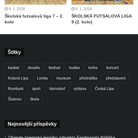
9. 1. 2026
9. 1. 2026
Školská futsalová liga 7 – 2.
ŠKOLSKÁ FUTSALOVÁ LIGA
kolo
9 (2. kolo)
Štítky
basket
divadlo
festival
hudba
kniha
koncert
Krásná Lípa
Loreta
muzeum
přednáška
představení
Rumburk
sport
Varnsdorf
výstava
Česká Lípa
Šluknov
škola
Nejnovější příspěvky
Objevte tajemství lesního adjunkta Ferdinanda Náhlíka