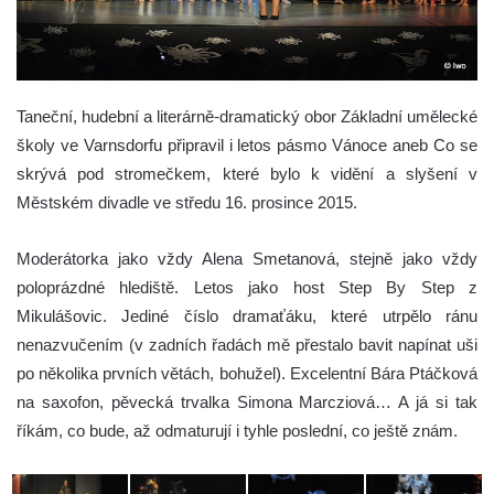
Taneční, hudební a literárně-dramatický obor Základní umělecké
školy ve Varnsdorfu připravil i letos pásmo Vánoce aneb Co se
skrývá pod stromečkem, které bylo k vidění a slyšení v
Městském divadle ve středu 16. prosince 2015.
Moderátorka jako vždy Alena Smetanová, stejně jako vždy
poloprázdné hlediště. Letos jako host Step By Step z
Mikulášovic. Jediné číslo dramaťáku, které utrpělo ránu
nenazvučením (v zadních řadách mě přestalo bavit napínat uši
po několika prvních větách, bohužel). Excelentní Bára Ptáčková
na saxofon, pěvecká trvalka Simona Marcziová… A já si tak
říkám, co bude, až odmaturují i tyhle poslední, co ještě znám.