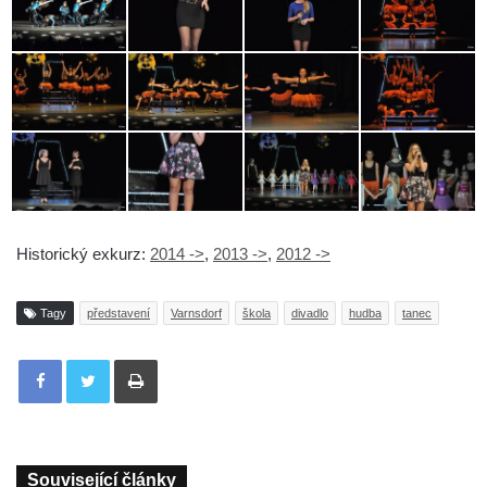
Historický exkurz:
2014 ->
,
2013 ->
,
2012 ->
Tagy
představení
Varnsdorf
škola
divadlo
hudba
tanec
Tisknout
Související články