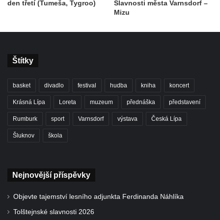
den třetí (Tumeša, Tygroo)
Slavnosti města Varnsdorf –
Mizu
Štítky
basket
divadlo
festival
hudba
kniha
koncert
Krásná Lípa
Loreta
muzeum
přednáška
představení
Rumburk
sport
Varnsdorf
výstava
Česká Lípa
Šluknov
škola
Nejnovější příspěvky
Objevte tajemství lesního adjunkta Ferdinanda Náhlíka
Tolštejnské slavnosti 2026