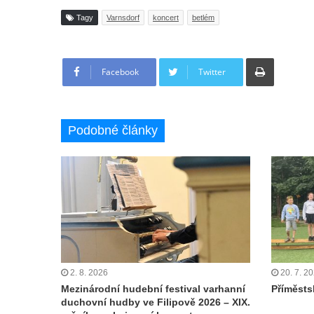
Tagy
Varnsdorf
koncert
betlém
Tisknout
Facebook
Twitter
Podobné články
2. 8. 2026
20. 7. 2
Mezinárodní hudební festival varhanní
Příměstsk
duchovní hudby ve Filipově 2026 – XIX.