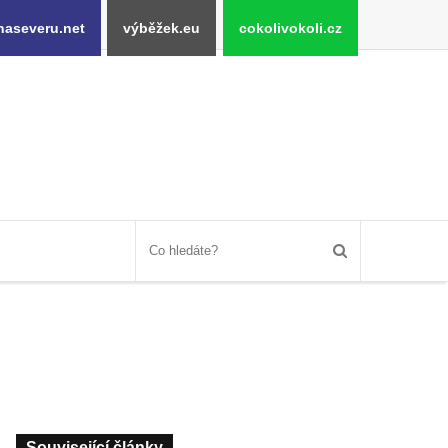
naseveru.net
výběžek.eu
cokolivokoli.cz
Související články