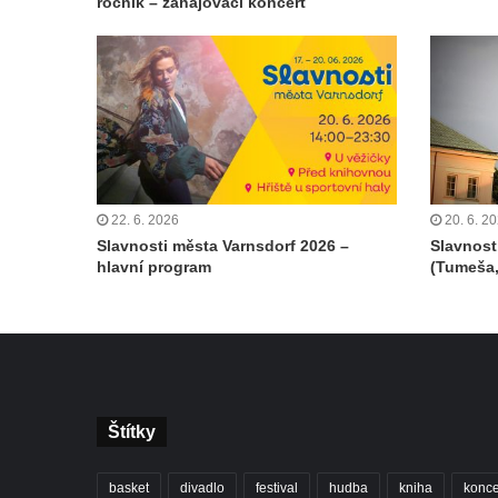
ročník – zahajovací koncert
22. 6. 2026
20. 6. 2
Slavnosti města Varnsdorf 2026 –
Slavnost
hlavní program
(Tumeša,
Štítky
basket
divadlo
festival
hudba
kniha
konce