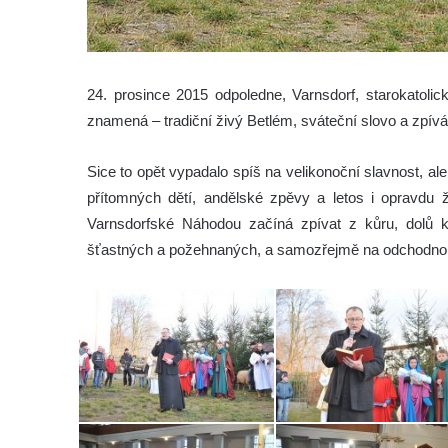
24. prosince 2015 odpoledne, Varnsdorf, starokatolic
znamená – tradiční živý Betlém, sváteční slovo a zpívá
Sice to opět vypadalo spíš na velikonoční slavnost, a
přítomných dětí, andělské zpěvy a letos i opravdu ži
Varnsdorfské Náhodou začíná zpívat z kůru, dolů k 
šťastných a požehnaných, a samozřejmě na odchodnou