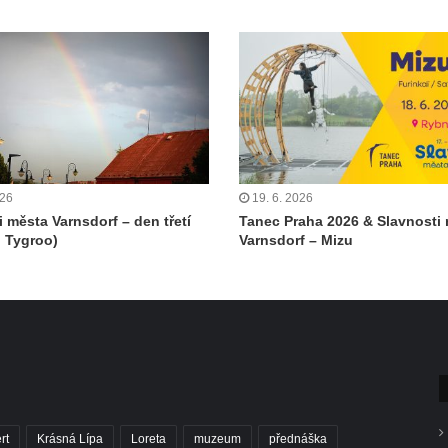
026
19. 6. 2026
i města Varnsdorf – den třetí
Tanec Praha 2026 & Slavnosti
 Tygroo)
Varnsdorf – Mizu
rt
Krásná Lípa
Loreta
muzeum
přednáška