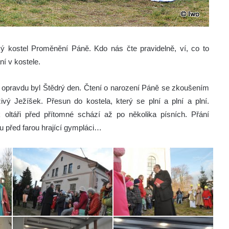
ký kostel Proměnění Páně. Kdo nás čte pravidelně, ví, co to
ní v kostele.
le opravdu byl Štědrý den. Čtení o narození Páně se zkoušením
vý Ježíšek. Přesun do kostela, který se plní a plní a plní.
oltáři před přítomné schází až po několika písních. Přání
 před farou hrající gympláci…