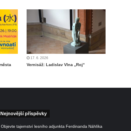
17. 6. 2026
 města
Vernisáž: Ladislav Vlna „Roj“
Nejnovější příspěvky
Objevte tajemství lesního adjunkta Ferdinanda Náhlíka