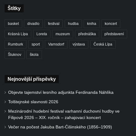
Štítky
basket
divadlo
festival
hudba
kniha
koncert
Krásná Lípa
Loreta
muzeum
přednáška
představení
Rumburk
sport
Varnsdorf
výstava
Česká Lípa
Šluknov
škola
Nejnovější příspěvky
Objevte tajemství lesního adjunkta Ferdinanda Náhlíka
Tolštejnské slavnosti 2026
Mezinárodní hudební festival varhanní duchovní hudby ve
Filipově 2026 – XIX. ročník – zahajovací koncert
Večer na počest Jakuba Bart-Ćišinského (1856–1909)