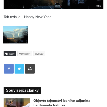
Tak teda jo – Happy New Year!
Tagy
Varnsdorf
pivovar
Tisknout
Související články
Objevte tajemství lesního adjunkta
Ferdinanda Náhlíka